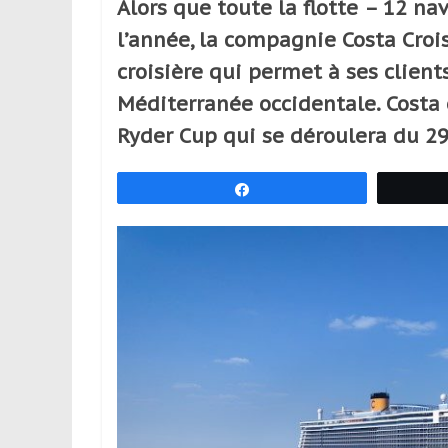
Alors que toute la flotte – 12 nav
réguliers,
l’année, la compagnie Costa Croi
pratiquants,
passionnés
croisière qui permet à ses client
ou
Méditerranée occidentale. Costa 
simples
Ryder Cup qui se déroulera du 2
spectateurs
de
sport,
Partagez
qui
se
déplacent
en
France
et
à
l’étranger
pour
assouvir