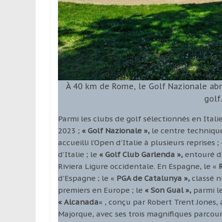
À 40 km de Rome, le Golf Nazionale abr
golf
Parmi les clubs de golf sélectionnés en Itali
2023 ;
« Golf Nazionale »,
le centre technique
accueilli l’Open d’Italie à plusieurs reprises ;
d’Italie ; le
« Golf Club Garlenda »,
entouré d’
Riviera Ligure occidentale. En Espagne, le «
d’Espagne ; le «
PGA de Catalunya »,
classé n
premiers en Europe ; le
« Son Gual »,
parmi le
« Alcanada
« , conçu par Robert Trent Jones,
Majorque, avec ses trois magnifiques parcou