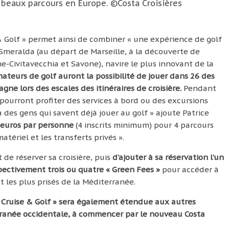
s beaux parcours en Europe. ©Costa Croisières
 & Golf » permet ainsi de combiner « une expérience de golf
a Smeralda (au départ de Marseille, à la découverte de
-Civitavecchia et Savone), navire le plus innovant de la
mateurs de golf auront la possibilité de jouer dans 26 des
gne lors des escales des itinéraires de croisière.
Pendant
pourront profiter des services à bord ou des excursions
 des gens qui savent déjà jouer au golf » ajoute Patrice
0 euros par personne
(4 inscrits minimum) pour 4 parcours
tériel et les transferts privés ».
t de réserver sa croisière, puis
d’ajouter à sa réservation l’un
pectivement trois ou quatre « Green Fees »
pour accéder à
t les plus prisés de la Méditerranée.
« Cruise & Golf » sera également étendue aux autres
ranée occidentale, à commencer par le nouveau Costa