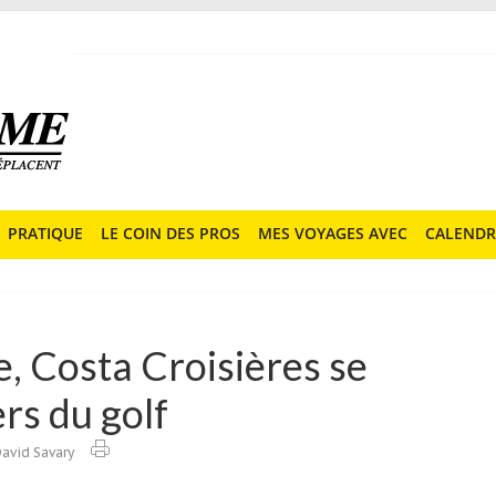
PRATIQUE
LE COIN DES PROS
MES VOYAGES AVEC
CALENDR
se, Costa Croisières se
ers du golf
avid Savary