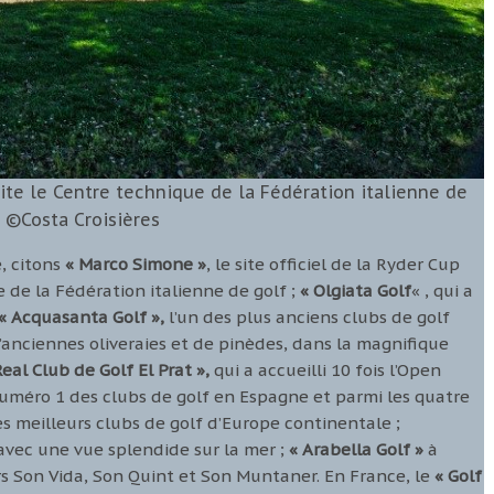
ite le Centre technique de la Fédération italienne de
. ©Costa Croisières
e, citons
« Marco Simone »
, le site officiel de la Ryder Cup
 de la Fédération italienne de golf ;
« Olgiata Golf
« , qui a
« Acquasanta Golf »,
l’un des plus anciens clubs de golf
anciennes oliveraies et de pinèdes, dans la magnifique
Real Club de Golf El Prat »,
qui a accueilli 10 fois l’Open
uméro 1 des clubs de golf en Espagne et parmi les quatre
s meilleurs clubs de golf d’Europe continentale ;
 avec une vue splendide sur la mer ;
« Arabella Golf »
à
rs Son Vida, Son Quint et Son Muntaner. En France, le
« Golf