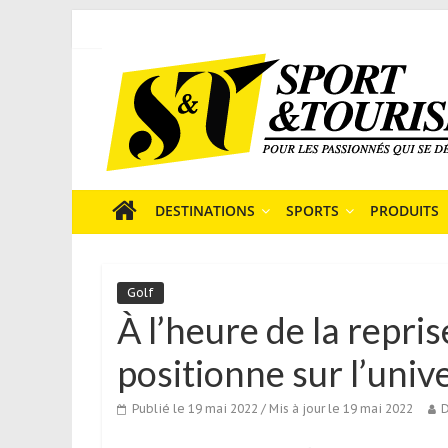
Skip
to
Sport
content
et
Tourisme
est
un
site
média
DESTINATIONS
SPORTS
PRODUITS
sur
le
tourisme
Golf
sportif
À l’heure de la repri
qui
s’adresse
positionne sur l’univ
aux
voyageurs
Publié le 19 mai 2022
/ Mis à jour le 19 mai 2022
D
ponctuels
ou