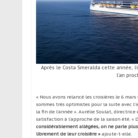
leur
passion,
tout
en
profitant
de
la
découverte
culturelle
d’un
Après le Costa Smeralda cette année, l’
pays
l’an proc
/
d’une
région
« Nous avons relancé les croisières le 6 mars
sommes très optimistes pour la suite avec l’i
la fin de l’année ». Aurélie Soulat, directri
satisfaction à l’approche de la saison été. « D
considérablement allégées, on ne parle plus 
librement de leur croisière »
ajoute-t-elle.