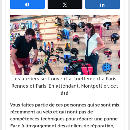
Partagez
Tweetez
Partagez
et
à
l’étranger
pour
assouvir
leur
passion,
tout
en
profitant
de
Les ateliers se trouvent actuellement à Paris,
la
Rennes et Paris. En attendant, Montpellier, cet
découverte
été.
culturelle
d’un
Vous faites partie de ces personnes qui se sont mis
pays
récemment au vélo et qui n’ont pas de
/
compétences techniques pour réparer une panne.
d’une
Face à l’engorgement des ateliers de réparation,