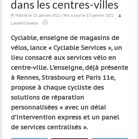
dans les centres-villes
qui
s’adresse
Publié le 13 janvier 2022
/ Mis à jour le 13 janvier 2022
aux
Laurent Guena
voyageurs
ponctuels
Cyclable, enseigne de magasins de
ou
vélos, lance « Cyclable Services », un
réguliers,
pratiquants,
lieu consacré aux services vélo en
passionnés
centre-ville. L’enseigne, déjà présente
ou
à Rennes, Strasbourg et Paris 11e,
simples
spectateurs
propose à chaque cycliste des
de
solutions de réparation
sport,
personnalisées « avec un délai
qui
se
d’intervention express et un panel
déplacent
de services centralisés ».
en
France