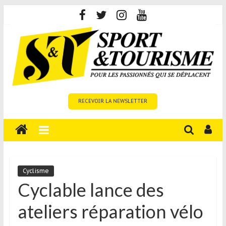
Skip
to
content
Sport
RECEVOIR LA NEWSLETTER
et
Tourisme
est
un
site
média
Cyclisme
sur
Cyclable lance des
le
ateliers réparation vélo
tourisme
sportif