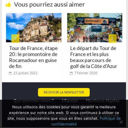
Vous pourriez aussi aimer
Tour de France, étape
Le départ du Tour de
20 : le promontoire de
France et les plus
Rocamadour en guise
beaux parcours de
de fin
golf de la Côte d’Azur
22 juillet 2022
7 février 2020
RECEVOIR LA NEWSLETTER
Qui sommes-nous ?
L’Equipe
Mentions légales
Politique-de-Confidentialité
Nous utilisons des cookies pour vous garantir la meilleure
expérience sur notre site web. Si vous continuez à utiliser ce
Copyright © 2026 DS Informations. Tous droits réservés.
site, nous supposerons que vous en êtes satisfait.
Politique de
confidentialité