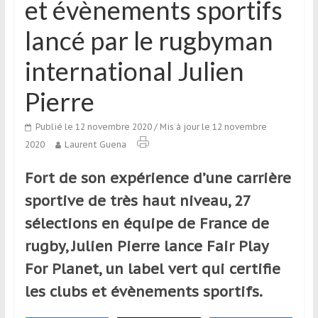
et évènements sportifs
qui
s’adresse
lancé par le rugbyman
aux
voyageurs
international Julien
ponctuels
ou
Pierre
réguliers,
pratiquants,
Publié le 12 novembre 2020
/ Mis à jour le 12 novembre
passionnés
2020
Laurent Guena
ou
Fort de son expérience d’une carrière
simples
spectateurs
sportive de très haut niveau, 27
de
sélections en équipe de France de
sport,
rugby, Julien Pierre lance Fair Play
qui
se
For Planet, un label vert qui certifie
déplacent
les clubs et évènements sportifs.
en
France