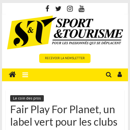
Skip
to
content
Sport
RECEVOIR LA NEWSLETTER
et
Tourisme
est
un
site
média
Le coin des pros
sur
Fair Play For Planet, un
le
label vert pour les clubs
tourisme
sportif