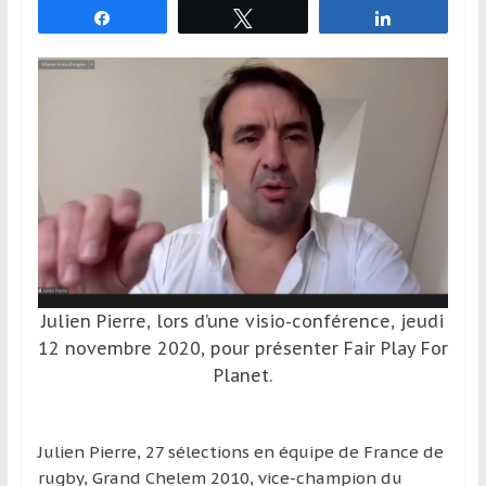
Partagez
Tweetez
Partagez
et
à
l’étranger
pour
assouvir
leur
passion,
tout
en
profitant
de
la
Julien Pierre, lors d’une visio-conférence, jeudi
découverte
12 novembre 2020, pour présenter Fair Play For
culturelle
Planet.
d’un
pays
/
Julien Pierre, 27 sélections en équipe de France de
d’une
rugby, Grand Chelem 2010, vice-champion du