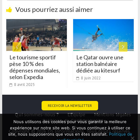
Vous pourriez aussi aimer
Le tourisme sportif
Le Qatar ouvre une
pèse 10 % des
station balnéaire
dépenses mondiales,
dédiée au kitesurf
selon Expedia
8 juin 2022
8 avril 2025
RECEVOIR LA NEWSLETTER
Qui sommes-nous ?
L’Equipe
Mentions légales
Politique-de-Confidentialité
Nous utilisons des cookies pour vous garantir la meilleure
expérience sur notre site web. Si vous continuez à utiliser ce
Copyright © 2026 DS Informations. Tous droits réservés.
site, nous supposerons que vous en êtes satisfait.
Politique de