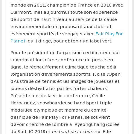
région
monde en 2011, champion de France en 2010 avec
Clermont, met aujourd’hui toute son expérience
de sportif de haut niveau au service de la cause
environnementale en proposant aux clubs et
évènement sportifs de s’engager avec
Fair Play For
Planet
, qu’il dirige, pour obtenir un label vert.
Pour le président de l’organisme certificateur, qui
s’exprimait lors d’une conférence de presse en
ligne, le réchauffement climatique touche déjà
l’organisation d’évènements sportifs. Il cite l’Open
d’Australie de tennis et les images de joueuses et
joueurs déshydratés par les fortes chaleurs.
Présente lors de la visio-conférence, Cécile
Hernandez, snowboardeuse handisport triple
médaillée olympique et membre du comité
d’éthique de Fair Play For Planet, se souvient
d’avoir cherché de l’ombre à PyeongChang (Corée
du Sud, JO 2018) «
en haut de la course
». Elle