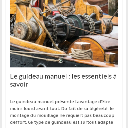
et
à
l’étranger
pour
assouvir
leur
passion,
tout
en
profitant
de
Le guideau manuel : les essentiels à
la
savoir
découverte
culturelle
d’un
Le guindeau manuel présente l’avantage d’être
pays
moins lourd avant tout. Du fait de sa légèreté, le
/
montage du mouillage ne requiert pas beaucoup
d’une
d’effort. Ce type de guindeau est surtout adapté