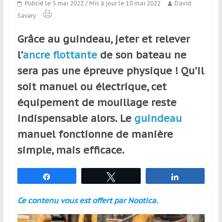
Publié le 5 mai 2022
/ Mis à jour le 10 mai 2022
David
qui
Savary
s’adresse
aux
Grâce au guindeau, jeter et relever
voyageurs
ponctuels
l’
ancre flottante
de son bateau ne
ou
sera pas une épreuve physique ! Qu’il
réguliers,
soit manuel ou électrique, cet
pratiquants,
passionnés
équipement de mouillage reste
ou
indispensable alors. Le
guindeau
simples
manuel fonctionne de manière
spectateurs
de
simple, mais efficace.
sport,
qui
Partagez
Tweetez
Partagez
se
déplacent
Ce contenu vous est offert par Nootica.
en
France