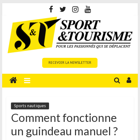
Skip
to
content
Sport
RECEVOIR LA NEWSLETTER
et
Tourisme
est
un
site
média
Sports nautiques
sur
Comment fonctionne
le
un guindeau manuel ?
tourisme
sportif