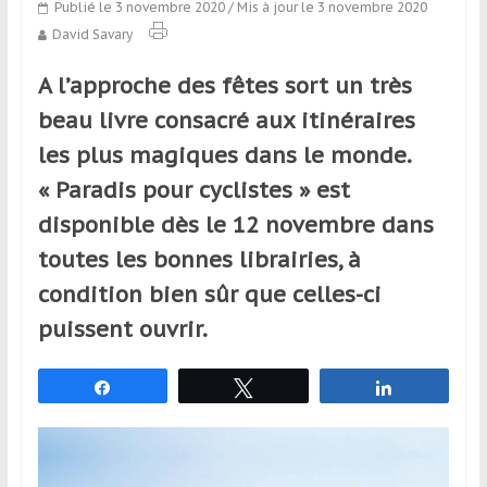
Publié le 3 novembre 2020
/ Mis à jour le 3 novembre 2020
qui
David Savary
s’adresse
aux
A l’approche des fêtes sort un très
voyageurs
ponctuels
beau livre consacré aux itinéraires
ou
les plus magiques dans le monde.
réguliers,
« Paradis pour cyclistes » est
pratiquants,
passionnés
disponible dès le 12 novembre dans
ou
toutes les bonnes librairies, à
simples
condition bien sûr que celles-ci
spectateurs
de
puissent ouvrir.
sport,
qui
Partagez
Tweetez
Partagez
se
déplacent
en
France