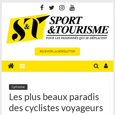
Skip
to
content
Sport
RECEVOIR LA NEWSLETTER
et
Tourisme
est
un
site
média
Cyclisme
sur
Les plus beaux paradis
le
des cyclistes voyageurs
tourisme
sportif