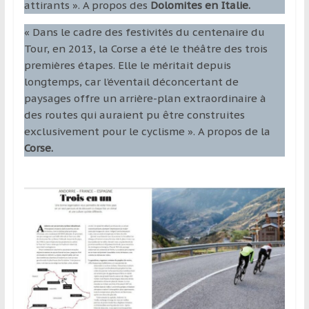
attirants ». A propos des
Dolomites en Italie.
« Dans le cadre des festivités du centenaire du
Tour, en 2013, la Corse a été le théâtre des trois
premières étapes. Elle le méritait depuis
longtemps, car l’éventail déconcertant de
paysages offre un arrière-plan extraordinaire à
des routes qui auraient pu être construites
exclusivement pour le cyclisme ». A propos de la
Corse.