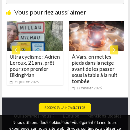
Vous pourriez aussi aimer
Ultra cyclisme : Adrien
À Vars, on met les
Leroux, 21 ans, prêt
pieds dans la neige
pour son premier
avant de les passer
BikingMan
sous la table à la nuit
tombée
21 juillet 2023
22 février 2026
RECEVOIR LA NEWSLETTER
Qui sommes-nous ?
L’Equipe
Mentions légales
Politique-de-Confidentialité
Nous utilisons des cookies pour vous garantir la meilleure
expérience sur notre site web. Si vous continuez à utiliser ce