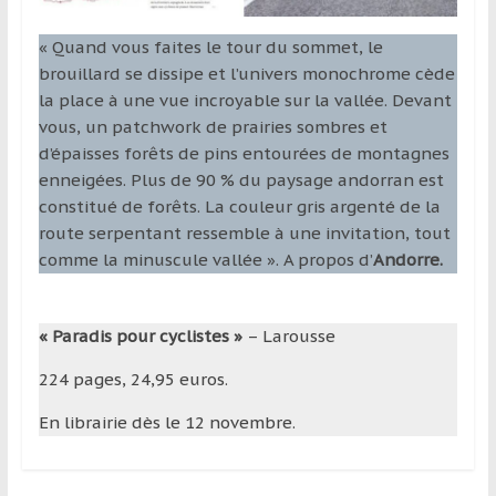
« Quand vous faites le tour du sommet, le
brouillard se dissipe et l’univers monochrome cède
la place à une vue incroyable sur la vallée. Devant
vous, un patchwork de prairies sombres et
d’épaisses forêts de pins entourées de montagnes
enneigées. Plus de 90 % du paysage andorran est
constitué de forêts. La couleur gris argenté de la
route serpentant ressemble à une invitation, tout
comme la minuscule vallée ». A propos d’
Andorre.
« Paradis pour cyclistes »
– Larousse
224 pages, 24,95 euros.
En librairie dès le 12 novembre.