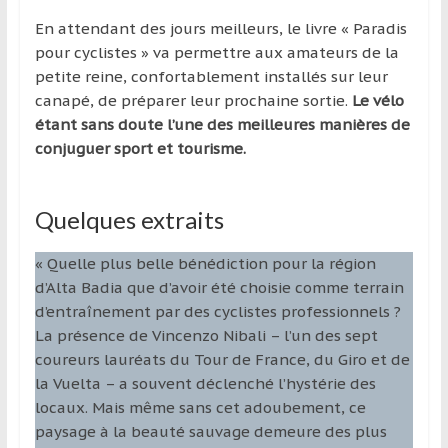
En attendant des jours meilleurs, le livre « Paradis
pour cyclistes » va permettre aux amateurs de la
petite reine, confortablement installés sur leur
canapé, de préparer leur prochaine sortie.
Le vélo
étant sans doute l’une des meilleures manières de
conjuguer sport et tourisme.
Quelques extraits
« Quelle plus belle bénédiction pour la région
d’Alta Badia que d’avoir été choisie comme terrain
d’entraînement par des cyclistes professionnels ?
La présence de Vincenzo Nibali – l’un des sept
coureurs lauréats du Tour de France, du Giro et de
la Vuelta – a souvent déclenché l’hystérie des
locaux. Mais même sans cet adoubement, ce
paysage à la beauté sauvage demeure des plus