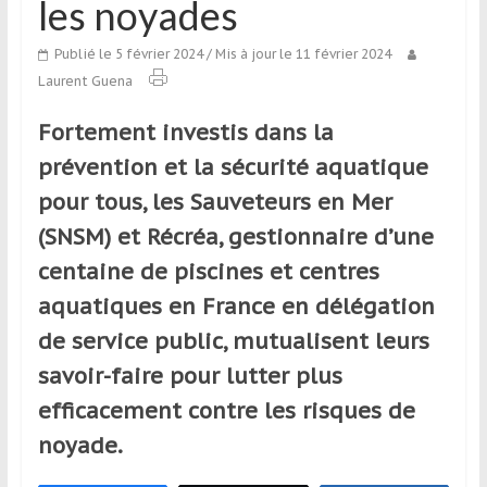
les noyades
qui
s’adresse
Publié le 5 février 2024
/ Mis à jour le 11 février 2024
aux
Laurent Guena
voyageurs
ponctuels
Fortement investis dans la
ou
prévention et la sécurité aquatique
réguliers,
pratiquants,
pour tous, les Sauveteurs en Mer
passionnés
(SNSM) et Récréa, gestionnaire d’une
ou
centaine de piscines et centres
simples
spectateurs
aquatiques en France en délégation
de
de service public, mutualisent leurs
sport,
savoir-faire pour lutter plus
qui
se
efficacement contre les risques de
déplacent
noyade.
en
France