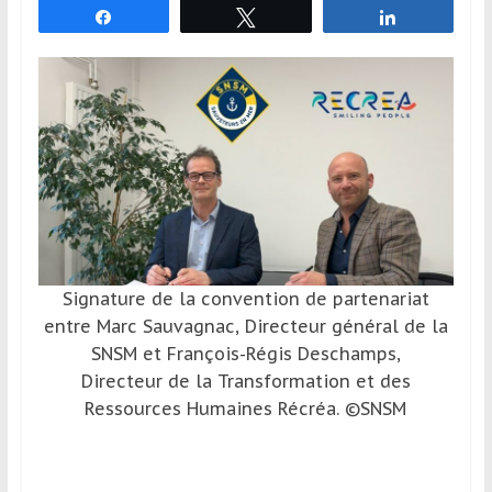
Partagez
Tweetez
Partagez
et
à
l’étranger
pour
assouvir
leur
passion,
tout
en
profitant
de
Signature de la convention de partenariat
la
entre Marc Sauvagnac, Directeur général de la
découverte
SNSM et François-Régis Deschamps,
culturelle
Directeur de la Transformation et des
d’un
Ressources Humaines Récréa. ©SNSM
pays
/
d’une