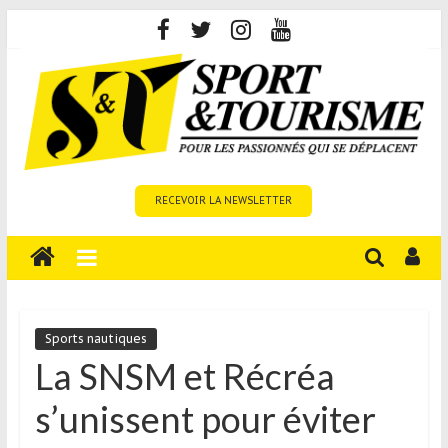
Skip
to
content
Sport
RECEVOIR LA NEWSLETTER
et
Tourisme
est
un
site
média
Sports nautiques
sur
La SNSM et Récréa
le
s’unissent pour éviter
tourisme
sportif