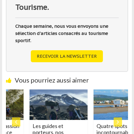
Tourisme.
Chaque semaine, nous vous envoyons une
sélection d'articles consacrés au tourisme
sportif.
RECEVOIR LA NEWSLETTER
Vous pourriez aussi aimer
t Passion
Les guides et
Quatre spots
rance
porteurs, nos
incontournables