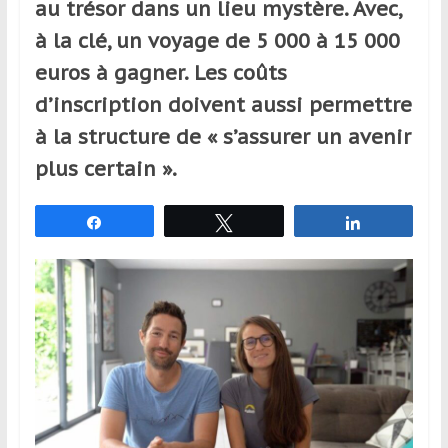
au trésor dans un lieu mystère. Avec,
et
à la clé, un voyage de 5 000 à 15 000
à
l’étranger
euros à gagner. Les coûts
pour
d’inscription doivent aussi permettre
assouvir
à la structure de « s’assurer un avenir
leur
passion,
plus certain ».
tout
en
Partagez
Tweetez
Partagez
profitant
de
la
découverte
culturelle
d’un
pays
/
d’une