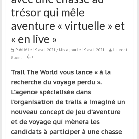
qui
trésor qui mêle
s’adresse
aux
aventure « virtuelle » et
voyageurs
ponctuels
« en live »
ou
réguliers,
Publié le 19 avril 2021
/ Mis à jour le 19 avril 2021
Laurent
pratiquants,
Guena
passionnés
ou
Trail The World vous lance « à la
simples
recherche du voyage perdu ».
spectateurs
L’agence spécialisée dans
de
sport,
l’organisation de trails a imaginé un
qui
nouveau concept de jeu d’aventure
se
et de voyage qui mènera les
déplacent
en
candidats à participer à une chasse
France