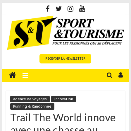
Skip
to
content
Sport
RECEVOIR LA NEWSLETTER
et
Tourisme
est
un
site
média
agence de voyages
Innovation
sur
Running & Randonnée
le
Trail The World innove
tourisme
avec une chasse au
sportif