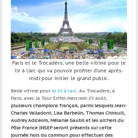
et
à
l’étranger
pour
assouvir
leur
passion,
tout
Paris et le Trocadéro, une belle vitrine pour le
en
tir à l’arc qui va pouvoir profiter d’une après-
profitant
midi pour initier le grand public.
de
la
Belle vitrine pour
le tir à l’arc
. Au Trocadéro, à
découverte
Paris, avec la Tour Eiffel mercredi 25 août,
culturelle
plusieurs champions français, parmi lesquels Jean-
d’un
Charles Valladont, Lisa Barbelin, Thomas Chirault,
pays
Audrey Adiceom, Mélanie Gaubil et les archers du
/
Pôle France INSEP seront présents sur cette
d’une
journée hors du commun pour effectuer des