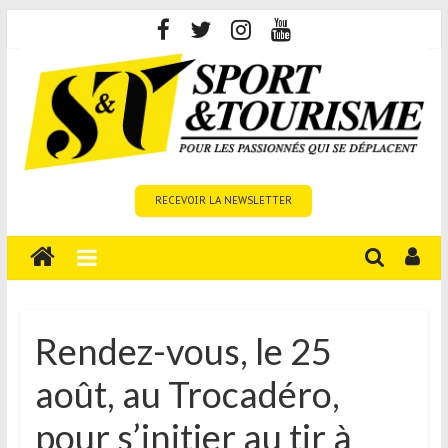
Skip
to
content
Sport
RECEVOIR LA NEWSLETTER
et
Tourisme
est
un
site
média
Rendez-vous, le 25
sur
août, au Trocadéro,
le
tourisme
pour s’initier au tir à
sportif