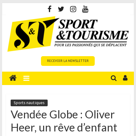
Skip
to
content
Sport
RECEVOIR LA NEWSLETTER
et
Tourisme
est
un
site
média
Sports nautiques
sur
Vendée Globe : Oliver
le
Heer, un rêve d’enfant
tourisme
sportif