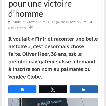
pour une victoire
qui
s’adresse
d’homme
aux
voyageurs
Publié le 17 février 2025
/ Mis à jour le 18 février 2025
ponctuels
David Savary
ou
réguliers,
Il voulait « Finir et raconter une belle
pratiquants,
histoire », c’est désormais chose
passionnés
faite. Oliver Heer, 36 ans, est le
ou
simples
premier navigateur suisse-allemand
spectateurs
à inscrire son nom au palmarès du
de
Vendée Globe.
sport,
qui
se
Partagez
Tweetez
Partagez
déplacent
en
France