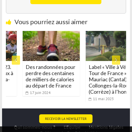
Vous pourriez aussi aimer
2023.
Des randonnées pour
Label « Ville à Vélo
loux à
perdre des centaines
Tour de France » :
e-la-
de milliers de calories
Mauriac (Cantal) e
au départ de France
Collonges-la-Roug
(Corrèze) à l’honn
17 juin 2024
11 mai 2023
RECEVOIR LA NEWSLETTER
Qui sommes-nous ?
L’Equipe
Mentions légales