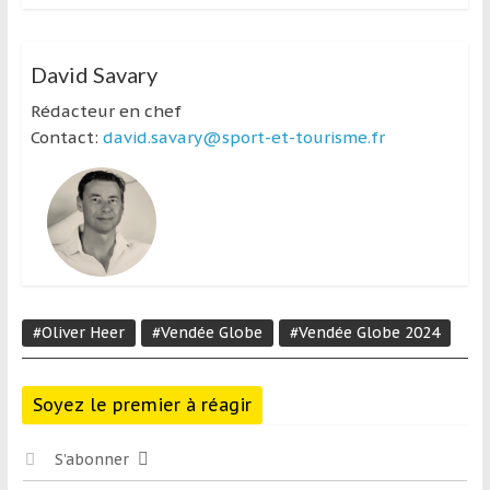
David Savary
Rédacteur en chef
Contact:
david.savary@sport-et-tourisme.fr
#Oliver Heer
#Vendée Globe
#Vendée Globe 2024
Soyez le premier à réagir
S’abonner