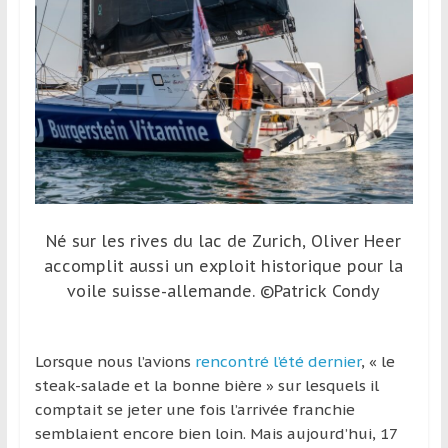
et
à
l’étranger
pour
assouvir
leur
passion,
tout
en
profitant
Né sur les rives du lac de Zurich, Oliver Heer
de
accomplit aussi un exploit historique pour la
la
voile suisse-allemande. ©Patrick Condy
découverte
culturelle
d’un
Lorsque nous l’avions
rencontré l’été dernier
, « le
pays
steak-salade et la bonne bière » sur lesquels il
/
comptait se jeter une fois l’arrivée franchie
d’une
semblaient encore bien loin. Mais aujourd’hui, 17