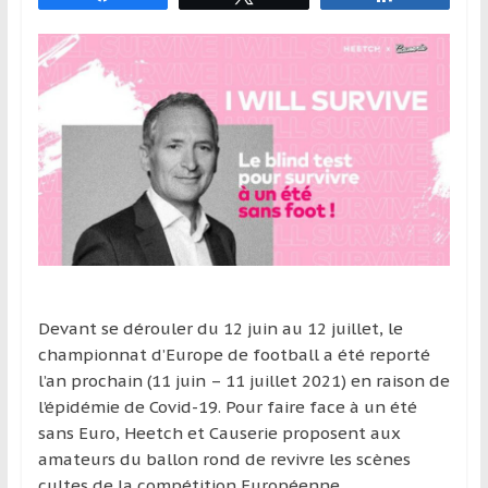
et
à
l’étranger
pour
assouvir
leur
passion,
tout
en
profitant
de
la
Devant se dérouler du 12 juin au 12 juillet, le
découverte
championnat d’Europe de football a été reporté
culturelle
l’an prochain (11 juin – 11 juillet 2021) en raison de
d’un
l’épidémie de Covid-19. Pour faire face à un été
pays
sans Euro, Heetch et Causerie proposent aux
/
amateurs du ballon rond de revivre les scènes
d’une
cultes de la compétition Européenne.