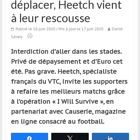
déplacer, Heetch vient
qui
s’adresse
à leur rescousse
aux
voyageurs
Publié le 16 juin 2020
/ Mis à jour le 17 juin 2020
David
ponctuels
Savary
ou
réguliers,
Interdiction d’aller dans les stades.
pratiquants,
Privé de dépaysement et d’Euro cet
passionnés
été. Pas grave. Heetch, spécialiste
ou
simples
français du VTC, invite les supporters
spectateurs
à refaire les meilleurs matchs grâce
de
à l’opération « I Will Survive », en
sport,
qui
partenariat avec Causerie, magazine
se
en ligne consacré au football.
déplacent
en
France
Partagez
Tweetez
Partagez