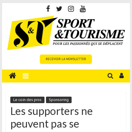
Skip
to
content
Sport
RECEVOIR LA NEWSLETTER
et
Tourisme
est
un
site
média
Le coin des pros
Sponsoring
sur
Les supporters ne
le
peuvent pas se
tourisme
sportif