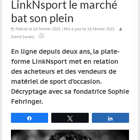
LinkNsport le marché
qui
s’adresse
bat son plein
aux
voyageurs
Publié le 16 février 2021
/ Mis à jour le 16 février 2021
ponctuels
David Savary
ou
réguliers,
En ligne depuis deux ans, la plate-
pratiquants,
forme LinkNsport met en relation
passionnés
des acheteurs et des vendeurs de
ou
simples
matériel de sport d’occasion.
spectateurs
Décryptage avec sa fondatrice Sophie
de
Fehringer.
sport,
qui
se
Partagez
Tweetez
Partagez
déplacent
en
France