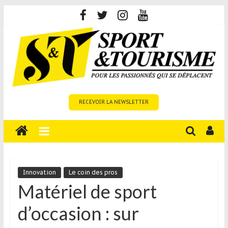
Skip
to
content
Sport
RECEVOIR LA NEWSLETTER
et
Tourisme
est
un
site
média
Innovation
Le coin des pros
sur
Matériel de sport
le
d’occasion : sur
tourisme
sportif