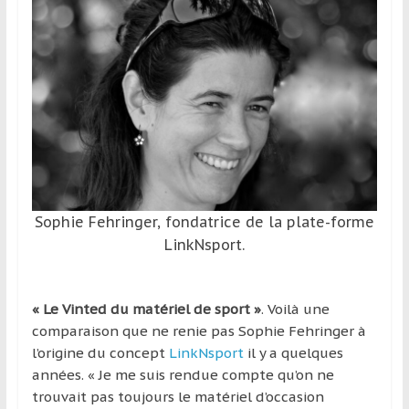
et
à
l’étranger
pour
assouvir
leur
passion,
tout
en
profitant
Sophie Fehringer, fondatrice de la plate-forme
de
LinkNsport.
la
découverte
culturelle
« Le Vinted du matériel de sport »
. Voilà une
d’un
comparaison que ne renie pas Sophie Fehringer à
pays
l’origine du concept
LinkNsport
il y a quelques
/
années. « Je me suis rendue compte qu’on ne
d’une
trouvait pas toujours le matériel d’occasion