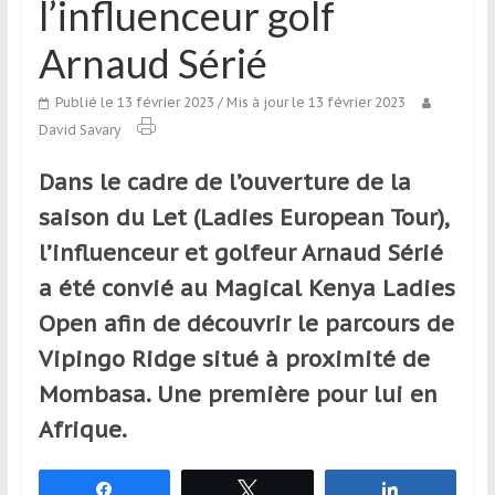
l’influenceur golf
qui
s’adresse
Arnaud Sérié
aux
voyageurs
Publié le 13 février 2023
/ Mis à jour le 13 février 2023
ponctuels
David Savary
ou
réguliers,
Dans le cadre de l’ouverture de la
pratiquants,
saison du Let (Ladies European Tour),
passionnés
l’influenceur et golfeur Arnaud Sérié
ou
simples
a été convié au Magical Kenya Ladies
spectateurs
Open afin de découvrir le parcours de
de
Vipingo Ridge situé à proximité de
sport,
qui
Mombasa. Une première pour lui en
se
Afrique.
déplacent
en
France
Partagez
Tweetez
Partagez