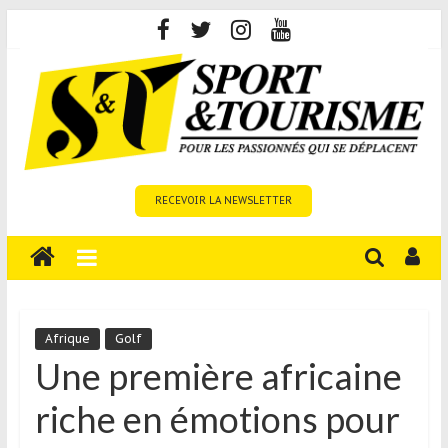
Skip
to
content
Sport
RECEVOIR LA NEWSLETTER
et
Tourisme
est
un
site
média
Afrique
Golf
sur
Une première africaine
le
riche en émotions pour
tourisme
sportif