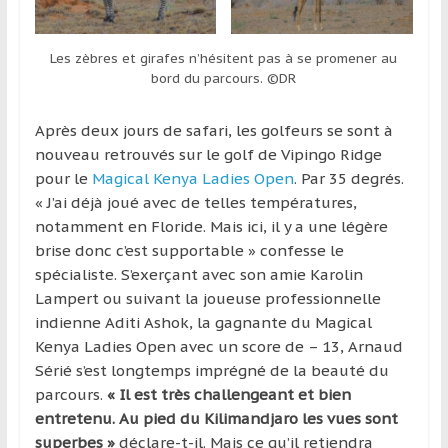
Les zèbres et girafes n’hésitent pas à se promener au
bord du parcours. ©DR
Après deux jours de safari, les golfeurs se sont à
nouveau retrouvés sur le golf de Vipingo Ridge
pour le
Magical Kenya Ladies Open
. Par 35 degrés.
« J’ai déjà joué avec de telles températures,
notamment en Floride. Mais ici, il y a une légère
brise donc c’est supportable » confesse le
spécialiste. S’exerçant avec son amie Karolin
Lampert ou suivant la joueuse professionnelle
indienne Aditi Ashok, la gagnante du Magical
Kenya Ladies Open avec un score de – 13, Arnaud
Sérié s’est longtemps imprégné de la beauté du
parcours.
« Il est très challengeant et bien
entretenu. Au pied du Kilimandjaro les vues sont
superbes »
déclare-t-il. Mais ce qu’il retiendra