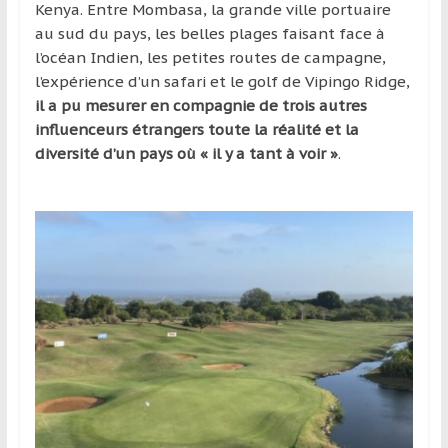
région
Kenya. Entre Mombasa, la grande ville portuaire
au sud du pays, les belles plages faisant face à
l’océan Indien, les petites routes de campagne,
l’expérience d’un safari et le golf de Vipingo Ridge,
il a pu mesurer en compagnie de trois autres
influenceurs étrangers toute la réalité et la
diversité d’un pays où « il y a tant à voir »
.