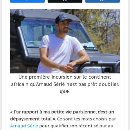
et
à
l’étranger
pour
assouvir
leur
passion,
tout
en
profitant
de
Une première incursion sur le continent
la
africain qu’Arnaud Sérié n’est pas prêt d’oublier.
découverte
©DR
culturelle
d’un
pays
« Par rapport à ma petite vie parisienne, c’est un
/
dépaysement total »
. Ce sont les mots choisis par
d’une
Arnaud Sérié
pour qualifier son récent séjour au