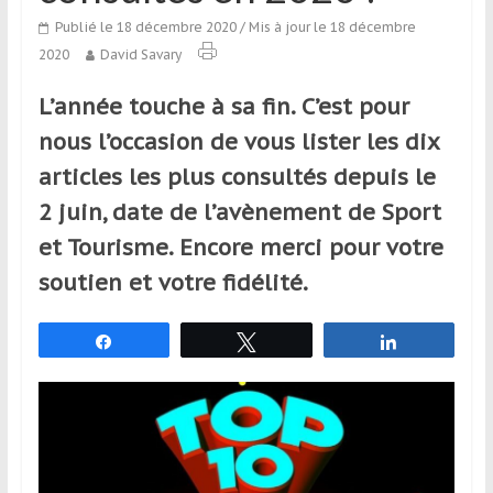
qui
Publié le 18 décembre 2020
/ Mis à jour le 18 décembre
s’adresse
2020
David Savary
aux
voyageurs
L’année touche à sa fin. C’est pour
ponctuels
nous l’occasion de vous lister les dix
ou
réguliers,
articles les plus consultés depuis le
pratiquants,
2 juin, date de l’avènement de Sport
passionnés
et Tourisme. Encore merci pour votre
ou
simples
soutien et votre fidélité.
spectateurs
de
Partagez
Tweetez
Partagez
sport,
qui
se
déplacent
en
France