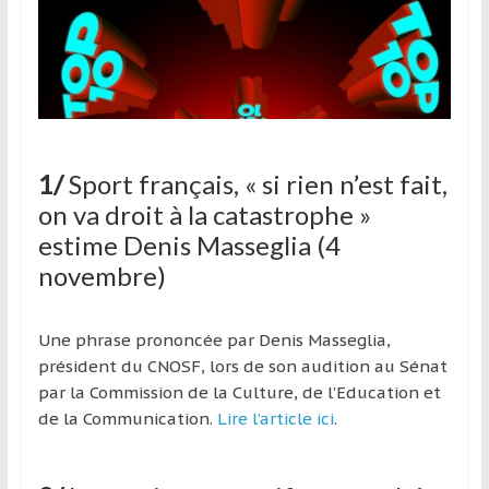
et
à
l’étranger
pour
assouvir
leur
passion,
1/
Sport français, « si rien n’est fait,
tout
on va droit à la catastrophe »
en
estime Denis Masseglia (4
profitant
novembre)
de
la
découverte
Une phrase prononcée par Denis Masseglia,
culturelle
président du CNOSF, lors de son audition au Sénat
d’un
par la Commission de la Culture, de l’Education et
pays
de la Communication.
Lire l’article ici
.
/
d’une