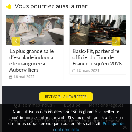
Vous pourriez aussi aimer
La plus grande salle
Basic-Fit, partenaire
d’escalade indoor a
officiel du Tour de
été inaugurée à
France jusqu’en 2028
Aubervilliers
18 mars 2025
16 mai 2022
RECEVOIR LA NEWSLETTER
Qui sommes-nous ?
L’Equipe
Mentions légales
Politique-de-Confidentialité
Nous utilisons des cookies pour vous garantir la meilleure
expérience sur notre site web. Si vous continuez à utiliser ce
Copyright © 2026 DS Informations. Tous droits réservés.
site, nous supposerons que vous en êtes satisfait.
Politique de
confidentialité