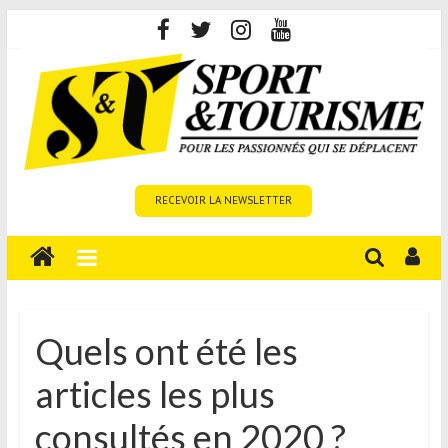
Skip
to
content
Sport
RECEVOIR LA NEWSLETTER
et
Tourisme
est
un
site
média
Quels ont été les
sur
articles les plus
le
tourisme
consultés en 2020 ?
sportif