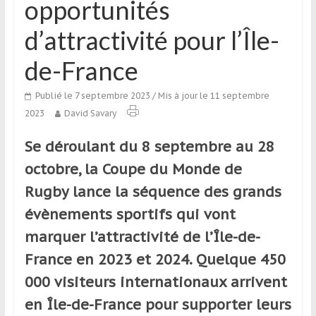
opportunités
qui
s’adresse
d’attractivité pour l’Île-
aux
voyageurs
de-France
ponctuels
ou
Publié le 7 septembre 2023
/ Mis à jour le 11 septembre
réguliers,
2023
David Savary
pratiquants,
passionnés
Se déroulant du 8 septembre au 28
ou
octobre, la Coupe du Monde de
simples
Rugby lance la séquence des grands
spectateurs
de
évènements sportifs qui vont
sport,
marquer l’attractivité de l’Île-de-
qui
France en 2023 et 2024. Quelque 450
se
déplacent
000 visiteurs internationaux arrivent
en
en Île-de-France pour supporter leurs
France