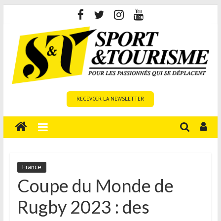
Skip
to
content
Sport
RECEVOIR LA NEWSLETTER
et
Tourisme
est
un
site
média
France
sur
Coupe du Monde de
le
Rugby 2023 : des
tourisme
sportif