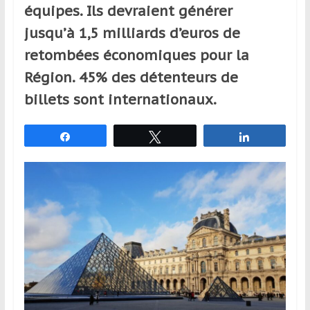
équipes. Ils devraient générer
et
à
jusqu’à 1,5 milliards d’euros de
l’étranger
retombées économiques pour la
pour
Région. 45% des détenteurs de
assouvir
leur
billets sont internationaux.
passion,
tout
Partagez
Tweetez
Partagez
en
profitant
de
la
découverte
culturelle
d’un
pays
/
d’une