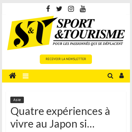
Skip
to
content
Sport
RECEVOIR LA NEWSLETTER
et
Tourisme
est
un
site
média
Asie
sur
Quatre expériences à
le
vivre au Japon si…
tourisme
sportif