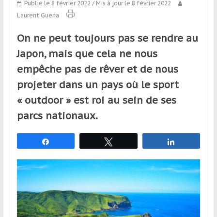
Publié le 8 février 2022
/ Mis à jour le 8 février 2022
qui
Laurent Guena
s’adresse
aux
On ne peut toujours pas se rendre au
voyageurs
ponctuels
Japon, mais que cela ne nous
ou
empêche pas de rêver et de nous
réguliers,
projeter dans un pays où le sport
pratiquants,
passionnés
« outdoor » est roi
au sein de ses
ou
parcs nationaux.
simples
spectateurs
Partagez
Tweetez
Partagez
de
sport,
qui
se
déplacent
en
France