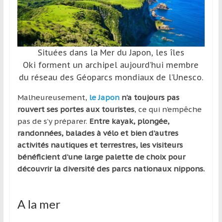
et
à
l’étranger
pour
Situées dans la Mer du Japon, les îles
assouvir
Oki forment un archipel aujourd’hui membre
leur
du réseau des Géoparcs mondiaux de l’Unesco.
passion,
tout
Malheureusement,
le Japon
n’a toujours pas
en
rouvert ses portes aux touristes
, ce qui n’empêche
profitant
pas de s’y préparer.
Entre kayak, plongée,
de
randonnées, balades à vélo et bien d’autres
la
activités nautiques et terrestres, les visiteurs
découverte
bénéficient d’une large palette de choix pour
culturelle
découvrir la diversité des parcs nationaux nippons.
d’un
pays
/
A la mer
d’une