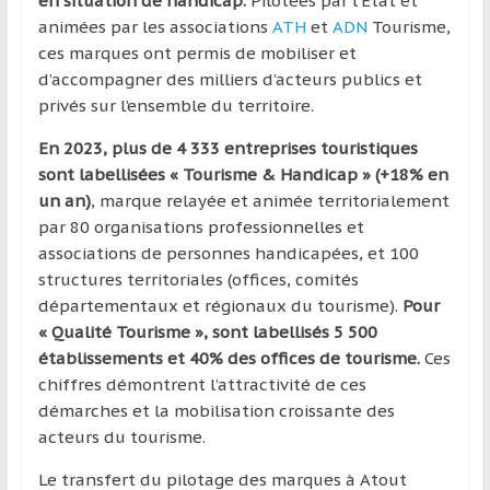
en situation de handicap.
Pilotées par l’État et
région
animées par les associations
ATH
et
ADN
Tourisme,
ces marques ont permis de mobiliser et
d’accompagner des milliers d’acteurs publics et
privés sur l’ensemble du territoire.
En 2023, plus de 4 333 entreprises touristiques
sont labellisées « Tourisme & Handicap » (+18% en
un an)
, marque relayée et animée territorialement
par 80 organisations professionnelles et
associations de personnes handicapées, et 100
structures territoriales (offices, comités
départementaux et régionaux du tourisme).
Pour
« Qualité Tourisme », sont labellisés 5 500
établissements et 40% des offices de tourisme.
Ces
chiffres démontrent l’attractivité de ces
démarches et la mobilisation croissante des
acteurs du tourisme.
Le transfert du pilotage des marques à Atout