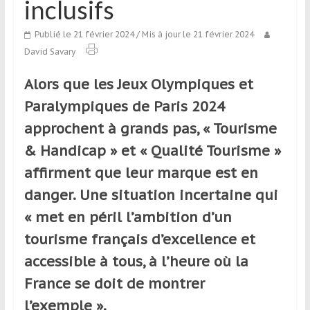
inclusifs
qui
s’adresse
Publié le 21 février 2024
/ Mis à jour le 21 février 2024
aux
David Savary
voyageurs
ponctuels
Alors que les Jeux Olympiques et
ou
Paralympiques de Paris 2024
réguliers,
pratiquants,
approchent à grands pas, « Tourisme
passionnés
& Handicap » et « Qualité Tourisme »
ou
affirment que leur marque est en
simples
spectateurs
danger. Une situation incertaine qui
de
« met en péril l’ambition d’un
sport,
tourisme français d’excellence et
qui
se
accessible à tous, à l’heure où la
déplacent
France se doit de montrer
en
l’exemple ».
France