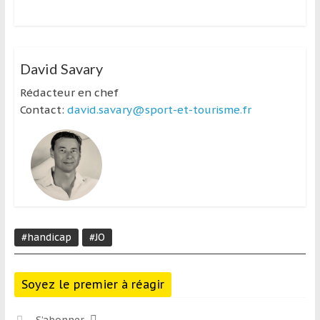
David Savary
Rédacteur en chef
Contact:
david.savary@sport-et-tourisme.fr
#handicap
#JO
Soyez le premier à réagir