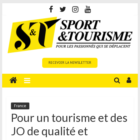
Skip
to
content
Sport
RECEVOIR LA NEWSLETTER
et
Tourisme
est
un
site
média
France
sur
Pour un tourisme et des
le
JO de qualité et
tourisme
sportif