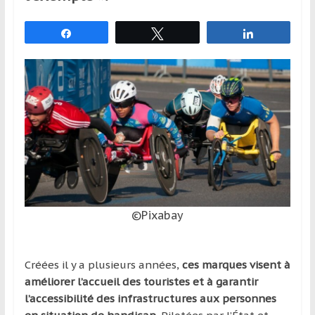
et
à
Partagez
Tweetez
Partagez
l’étranger
pour
assouvir
leur
passion,
tout
en
profitant
de
la
©Pixabay
découverte
culturelle
d’un
Créées il y a plusieurs années,
ces marques visent à
pays
améliorer l’accueil des touristes et à garantir
/
l’accessibilité des infrastructures aux personnes
d’une