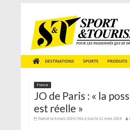
Skip
to
Sport
content
et
Tourisme
est
un
site
média
DESTINATIONS
SPORTS
PRODUITS
sur
le
tourisme
France
sportif
JO de Paris : « la poss
qui
s’adresse
est réelle »
aux
voyageurs
Publié le 6 mars 2024
/ Mis à jour le 11 mars 2024
ponctuels
ou