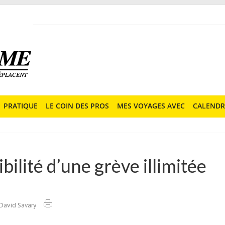
PRATIQUE
LE COIN DES PROS
MES VOYAGES AVEC
CALENDR
ibilité d’une grève illimitée
David Savary