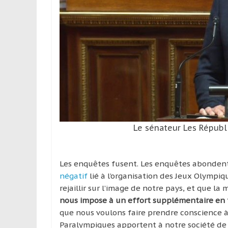
leur
passion,
tout
en
profitant
de
la
découverte
culturelle
d’un
pays
Le sénateur Les Républi
/
d’une
région
Les enquêtes fusent. Les enquêtes abondent. 
négatif
lié à l’organisation des Jeux Olympiq
rejaillir sur l’image de notre pays, et que la 
nous impose à un effort supplémentaire en
que nous voulons faire prendre conscience à
Paralympiques apportent à notre société de 