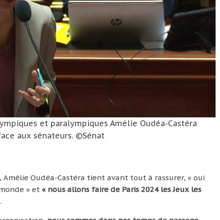
olympiques et paralympiques Amélie Oudéa-Castéra
 face aux sénateurs. ©Sénat
Amélie Oudéa-Castéra tient avant tout à rassurer, « oui
e monde » et
« nous allons faire de Paris 2024 les Jeux les
.