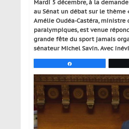
Mardi 5 décembre, à la demande 
réguliers,
au Sénat un débat sur le thème « 
pratiquants,
passionnés
Amélie Oudéa-Castéra, ministre 
ou
paralympiques, est venue répond
simples
grande fête du sport jamais orga
spectateurs
de
sénateur Michel Savin. Avec iné
sport,
qui
Partagez
se
déplacent
en
France
et
à
l’étranger
pour
assouvir