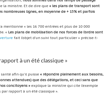
organisation,
nous sommes dans nos temps de passage
e la ministre. Et de dire que
« les plans de transport sont
très nombreuses lignes, en moyenne de + 15% et parfois
a mentionne « les 16 700 entrées et plus de 10 000
ée. «
Les plans de mobilisation de nos forces de l’ordre sont
uverture
fait l’objet d’un suivi tout particulier » précise-t-
rapport à un été classique »
anté afin qu’il puisse
« répondre pleinement aux besoins,
ersonnes attendues) que des délégations, et ceci sans que
 nos concitoyens »
explique la ministre qui cite l’exemple
 par rapport à un été classique ».