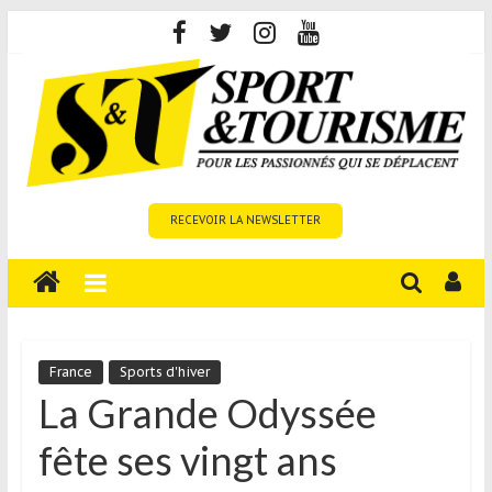
Skip
to
content
Sport
RECEVOIR LA NEWSLETTER
et
Tourisme
est
un
site
média
France
Sports d'hiver
sur
La Grande Odyssée
le
fête ses vingt ans
tourisme
sportif