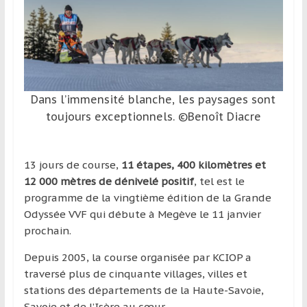
et
à
l’étranger
pour
assouvir
leur
Dans l’immensité blanche, les paysages sont
passion,
toujours exceptionnels. ©Benoît Diacre
tout
en
profitant
13 jours de course,
11 étapes, 400 kilomètres et
de
12 000 mètres de dénivelé positif
, tel est le
la
programme de la vingtième édition de la Grande
découverte
Odyssée VVF qui débute à Megève le 11 janvier
culturelle
prochain.
d’un
Depuis 2005, la course organisée par KCIOP a
pays
traversé plus de cinquante villages, villes et
/
stations des départements de la Haute-Savoie,
d’une
Savoie et de l’Isère au cœur