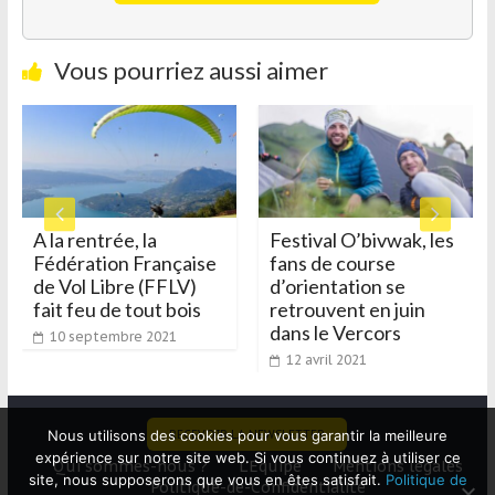
Vous pourriez aussi aimer
Festival O’bivwak, les
Les « Journées du
ise
fans de course
cheval » battent leur
)
d’orientation se
plein
s
retrouvent en juin
13 septembre 2021
dans le Vercors
12 avril 2021
RECEVOIR LA NEWSLETTER
Nous utilisons des cookies pour vous garantir la meilleure
expérience sur notre site web. Si vous continuez à utiliser ce
Qui sommes-nous ?
L’Equipe
Mentions légales
site, nous supposerons que vous en êtes satisfait.
Politique de
Politique-de-Confidentialité