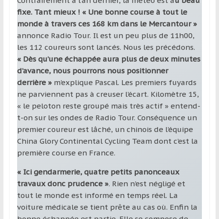
Contrairement à l’an dernier, la météo est a
u beau
fixe. Tant mieux ! « Une bonne course à tout le
monde à travers ces 168 km dans le Mercantour »
annonce Radio Tour. Il est un peu plus de 11h00,
les 112 coureurs sont lancés. Nous les précédons.
« Dès qu’une échappée aura plus de deux minutes
d’avance, nous pourrons nous positionner
derrière »
m’explique Pascal. Les premiers fuyards
ne parviennent pas à creuser l’écart. Kilomètre 15,
« le peloton reste groupé mais très actif » entend-
t-on sur les ondes de Radio Tour. Conséquence un
premier coureur est lâché, un chinois de l’équipe
China Glory Continental Cycling Team dont c’est la
première course en France.
« Ici gendarmerie, quatre petits panonceaux
travaux donc prudence »
. Rien n’est négligé et
tout le monde est informé en temps réel. La
voiture médicale se tient prête au cas où. Enfin la
bonne échappée est partie. Elle se compose de