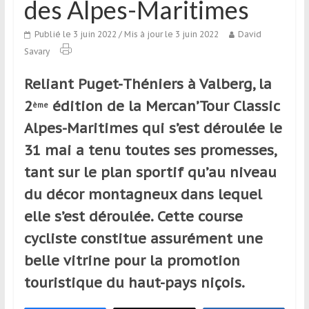
des Alpes-Maritimes
qui
s’adresse
Publié le 3 juin 2022
/ Mis à jour le 3 juin 2022
David
aux
Savary
voyageurs
ponctuels
Reliant Puget-Théniers à Valberg, la
ou
2
édition de la Mercan’Tour Classic
réguliers,
ème
pratiquants,
Alpes-Maritimes qui s’est déroulée le
passionnés
31 mai a tenu toutes ses promesses,
ou
tant sur le plan sportif qu’au niveau
simples
spectateurs
du décor montagneux dans lequel
de
elle s’est déroulée. Cette course
sport,
cycliste constitue assurément une
qui
se
belle vitrine pour la promotion
déplacent
touristique du haut-pays niçois.
en
France