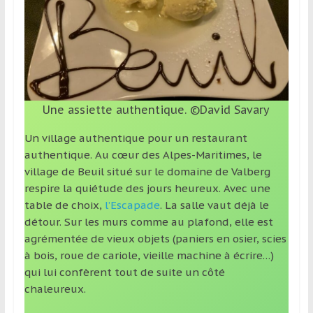
Une assiette authentique. ©David Savary
Un village authentique pour un restaurant
authentique. Au cœur des Alpes-Maritimes, le
village de Beuil situé sur le domaine de Valberg
respire la quiétude des jours heureux. Avec une
table de choix,
l’Escapade
. La salle vaut déjà le
détour. Sur les murs comme au plafond, elle est
agrémentée de vieux objets (paniers en osier, scies
à bois, roue de cariole, vieille machine à écrire…)
qui lui confèrent tout de suite un côté
chaleureux.