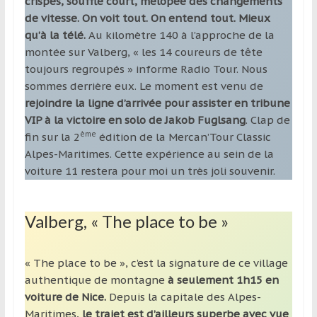
crispés, souffle court, mélopée des changements
de vitesse. On voit tout. On entend tout. Mieux
qu’à la télé.
Au kilomètre 140 à l’approche de la
montée sur Valberg, « les 14 coureurs de tête
toujours regroupés » informe Radio Tour. Nous
sommes derrière eux. Le moment est venu de
rejoindre la ligne d’arrivée pour assister en tribune
VIP à la victoire en solo de Jakob Fuglsang
. Clap de
ème
fin sur la 2
édition de la Mercan’Tour Classic
Alpes-Maritimes. Cette expérience au sein de la
voiture 11 restera pour moi un très joli souvenir.
Valberg, « The place to be »
« The place to be », c’est la signature de ce village
authentique de montagne
à seulement 1h15 en
voiture de Nice.
Depuis la capitale des Alpes-
Maritimes,
le trajet est d’ailleurs superbe avec vue