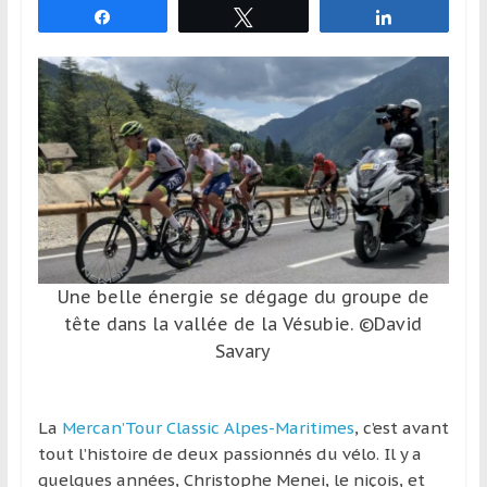
Partagez
Tweetez
Partagez
et
à
l’étranger
pour
assouvir
leur
passion,
tout
en
profitant
de
Une belle énergie se dégage du groupe de
la
tête dans la vallée de la Vésubie. ©David
découverte
Savary
culturelle
d’un
pays
La
Mercan’Tour Classic Alpes-Maritimes
, c’est avant
/
tout l’histoire de deux passionnés du vélo. Il y a
d’une
quelques années, Christophe Menei, le niçois, et