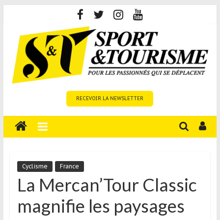
Skip
to
content
Sport
RECEVOIR LA NEWSLETTER
et
Tourisme
est
un
site
média
Cyclisme
France
sur
La Mercan’Tour Classic
le
magnifie les paysages
tourisme
sportif