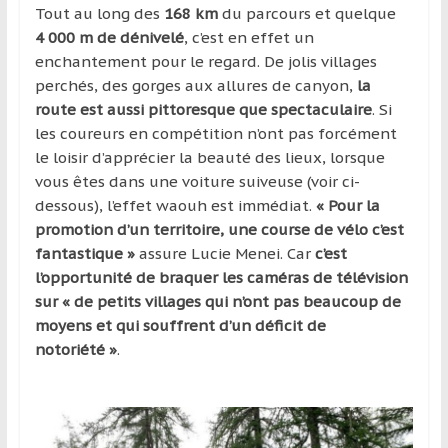
Tout au long des
168 km
du parcours et quelque
4 000 m de dénivelé
, c’est en effet un
enchantement pour le regard. De jolis villages
perchés, des gorges aux allures de canyon,
la
route est aussi pittoresque que spectaculaire
. Si
les coureurs en compétition n’ont pas forcément
le loisir d’apprécier la beauté des lieux, lorsque
vous êtes dans une voiture suiveuse (voir ci-
dessous), l’effet waouh est immédiat.
« Pour la
promotion d’un territoire, une course de vélo c’est
fantastique »
assure Lucie Menei. Car
c’est
l’opportunité de braquer les caméras de télévision
sur « de petits villages qui n’ont pas beaucoup de
moyens et qui souffrent d’un déficit de
notoriété »
.