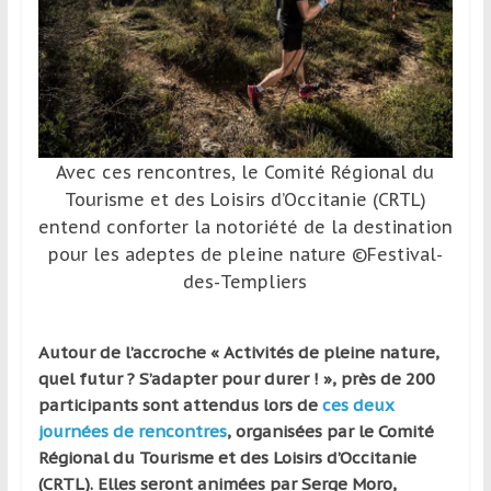
région
Avec ces rencontres, le Comité Régional du
Tourisme et des Loisirs d’Occitanie (CRTL)
entend conforter la notoriété de la destination
pour les adeptes de pleine nature ©Festival-
des-Templiers
Autour de l’accroche « Activités de pleine nature,
quel futur ? S’adapter pour durer ! », près de 200
participants sont attendus lors de
ces deux
journées de rencontres
, organisées par
le Comité
Régional du Tourisme et des Loisirs d’Occitanie
(CRTL)
. Elles seront animées par Serge Moro,