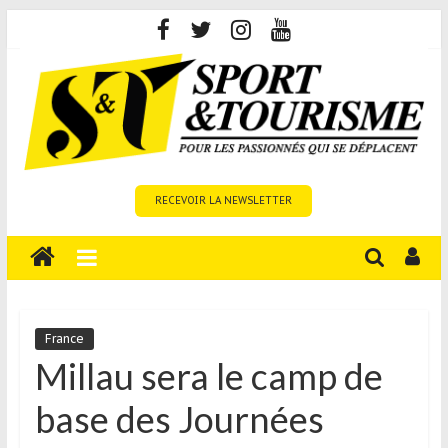
Skip
to
content
Sport
RECEVOIR LA NEWSLETTER
et
Tourisme
est
un
site
média
France
sur
Millau sera le camp de
le
base des Journées
tourisme
sportif