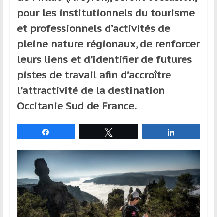
et
pour les institutionnels du tourisme
à
et professionnels d’activités de
l’étranger
pleine nature régionaux, de renforcer
pour
assouvir
leurs liens et d’identifier de futures
leur
pistes de travail afin d’accroître
passion,
l’attractivité de la destination
tout
en
Occitanie Sud de France.
profitant
de
Partagez
Tweetez
Partagez
la
découverte
culturelle
d’un
pays
/
d’une