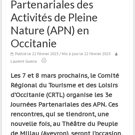
Partenariales des
qui
s’adresse
Activités de Pleine
aux
voyageurs
Nature (APN) en
ponctuels
ou
Occitanie
réguliers,
pratiquants,
Publié le 22 février 2023
/ Mis à jour le 22 février 2023
passionnés
Laurent Guena
ou
Les 7 et 8 mars prochains, le Comité
simples
spectateurs
Régional du Tourisme et des Loisirs
de
d’Occitanie (CRTL) organise les 3e
sport,
Journées Partenariales des APN. Ces
qui
se
rencontres, qui se tiendront, une
déplacent
nouvelle fois, au Théâtre du Peuple
en
de Millau (Aveyron), seront l’occasion,
France