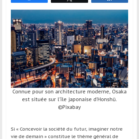
et
à
l’étranger
pour
assouvir
leur
passion,
tout
en
profitant
de
la
Connue pour son architecture moderne, Osaka
découverte
est située sur l’île japonaise d’Honshū.
culturelle
©Pixabay
d’un
pays
/
Si « Concevoir la société du futur, imaginer notre
d’une
vie de demain » constitue le thème général de