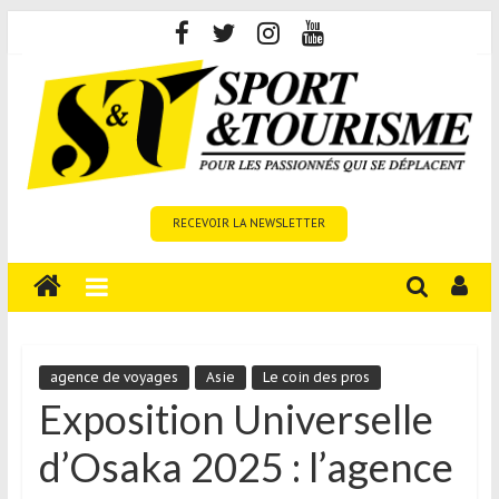
Skip
to
content
Sport
RECEVOIR LA NEWSLETTER
et
Tourisme
est
un
site
média
agence de voyages
Asie
Le coin des pros
sur
Exposition Universelle
le
d’Osaka 2025 : l’agence
tourisme
sportif