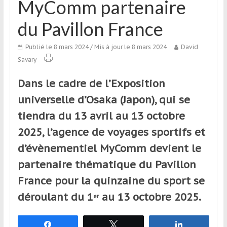
MyComm partenaire
qui
s’adresse
du Pavillon France
aux
voyageurs
Publié le 8 mars 2024
/ Mis à jour le 8 mars 2024
David
ponctuels
Savary
ou
réguliers,
Dans le cadre de l’Exposition
pratiquants,
universelle d’Osaka (Japon), qui se
passionnés
tiendra du 13 avril au 13 octobre
ou
simples
2025, l’agence de voyages sportifs et
spectateurs
d’évènementiel MyComm devient le
de
partenaire thématique du Pavillon
sport,
qui
France pour la quinzaine du sport se
se
déroulant du 1
au 13 octobre 2025.
er
déplacent
en
France
Partagez
Tweetez
Partagez