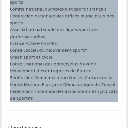
sports
Comité national olympique et sportif français
Fédération nationale des offices municipaux des
sports
Association nationale des ligues sportives
professionnelles
France Active-FNEAPL
Conseil social du mouvement sportif
Union sport et cycle
Conseil national des employeurs d’avenir
Mouvement des entreprises de France
Fédération Communication Conseil Culture de la
Confédération Française Démocratique du Travail
Fédération nationale des associations et syndicats
de sportifs
David Savary