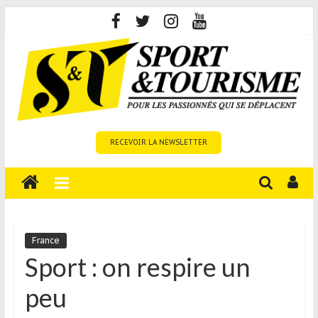
Skip
to
content
Sport
RECEVOIR LA NEWSLETTER
et
Tourisme
est
un
site
média
France
sur
Sport : on respire un
le
peu
tourisme
sportif