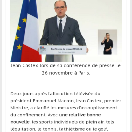
et
à
l’étranger
pour
assouvir
leur
passion,
tout
en
Jean Castex lors de sa conférence de presse le
profitant
26 novembre à Paris.
de
la
découverte
Deux jours après l’allocution télévisée du
culturelle
président Emmanuel Macron, Jean Castex, premier
d’un
Ministre, a clarifié les mesures d’assouplissement
pays
du confinement. Avec
une relative bonne
/
nouvelle
, les sports individuels de plein air, tels
d’une
l’équitation, le tennis, l’athlétisme ou le golf,