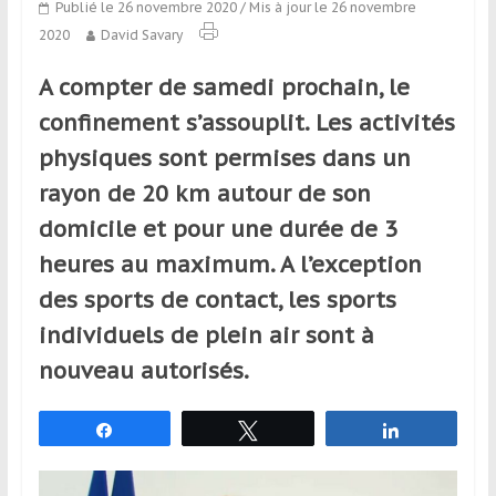
Publié le 26 novembre 2020
/ Mis à jour le 26 novembre
qui
2020
David Savary
s’adresse
aux
A compter de samedi prochain, le
voyageurs
ponctuels
confinement s’assouplit. Les activités
ou
physiques sont permises dans un
réguliers,
rayon de 20 km autour de son
pratiquants,
passionnés
domicile et pour une durée de 3
ou
heures au maximum. A l’exception
simples
des sports de contact, les sports
spectateurs
de
individuels de plein air sont à
sport,
nouveau autorisés.
qui
se
Partagez
Tweetez
Partagez
déplacent
en
France