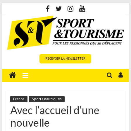
Skip
to
content
Sport
RECEVOIR LA NEWSLETTER
et
Tourisme
est
un
site
média
France
Sports nautiques
sur
Avec l’accueil d’une
le
nouvelle
tourisme
sportif