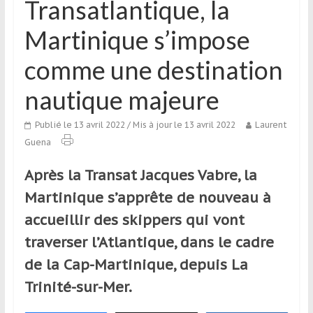
Transatlantique, la
qui
s’adresse
Martinique s’impose
aux
voyageurs
comme une destination
ponctuels
ou
nautique majeure
réguliers,
pratiquants,
Publié le 13 avril 2022
/ Mis à jour le 13 avril 2022
Laurent
passionnés
Guena
ou
Après la Transat Jacques Vabre, la
simples
spectateurs
Martinique s’apprête de nouveau à
de
accueillir des skippers qui vont
sport,
traverser l’Atlantique, dans le cadre
qui
se
de la Cap-Martinique, depuis La
déplacent
Trinité-sur-Mer.
en
France