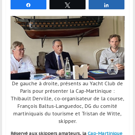
Partagez
Tweetez
Partagez
et
à
l’étranger
pour
assouvir
leur
passion,
tout
en
profitant
de
De gauche à droite, présents au Yacht Club de
la
Paris pour présenter la Cap-Martinique :
découverte
Thibault Derville, co-organisateur de la course,
culturelle
François Baltus-Languedoc, DG du comité
d’un
martiniquais du tourisme et Tristan de Witte,
pays
skipper.
/
d’une
Réservé aux skippers amateurs, la
Cap-Martinique