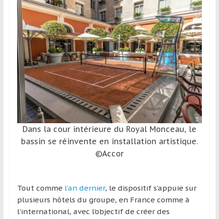
et
à
l’étranger
pour
assouvir
leur
passion,
tout
en
profitant
de
Dans la cour intérieure du Royal Monceau, le
la
bassin se réinvente en installation artistique.
découverte
©Accor
culturelle
d’un
pays
Tout comme
l’an dernier
, le dispositif s’appuie sur
/
plusieurs hôtels du groupe, en France comme à
d’une
l’international, avec l’objectif de créer des