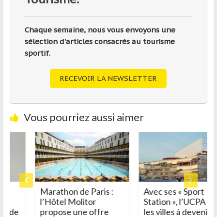
Chaque semaine, nous vous envoyons une
sélection d'articles consacrés au tourisme
sportif.
RECEVOIR LA NEWSLETTER
Vous pourriez aussi aimer
Marathon de Paris :
Avec ses « Sport
l’Hôtel Molitor
Station », l’UCPA aide
e
propose une offre
les villes à devenir des