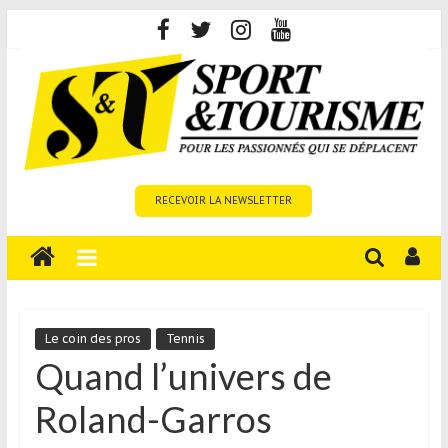
Skip
to
content
Sport
RECEVOIR LA NEWSLETTER
et
Tourisme
est
un
site
média
Le coin des pros
Tennis
sur
Quand l’univers de
le
Roland-Garros
tourisme
sportif