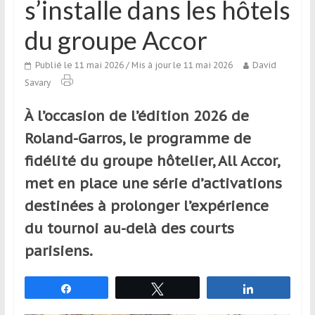
s’installe dans les hôtels
qui
s’adresse
du groupe Accor
aux
voyageurs
Publié le 11 mai 2026
/ Mis à jour le 11 mai 2026
David
ponctuels
Savary
ou
réguliers,
À l’occasion de l’édition 2026 de
pratiquants,
Roland-Garros, le programme de
passionnés
fidélité du groupe hôtelier, All Accor,
ou
simples
met en place une série d’activations
spectateurs
destinées à prolonger l’expérience
de
du tournoi au-delà des courts
sport,
qui
parisiens.
se
déplacent
Partagez
Tweetez
Partagez
en
France