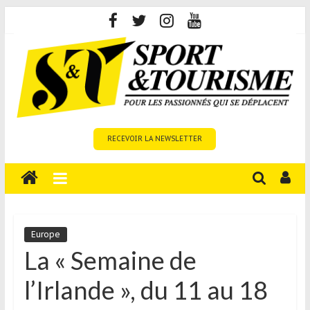
Skip
to
content
Sport
RECEVOIR LA NEWSLETTER
et
Tourisme
est
un
site
média
Europe
sur
La « Semaine de
le
l’Irlande », du 11 au 18
tourisme
sportif