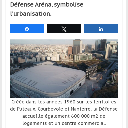
Défense Aréna, symbolise
et
à
l’urbanisation.
l’étranger
pour
Partagez
Tweetez
Partagez
assouvir
leur
passion,
tout
en
profitant
de
la
découverte
culturelle
d’un
Créée dans les années 1960 sur les territoires
pays
de Puteaux, Courbevoie et Nanterre, la Défense
/
accueille également 600 000 m2 de
d’une
logements et un centre commercial.