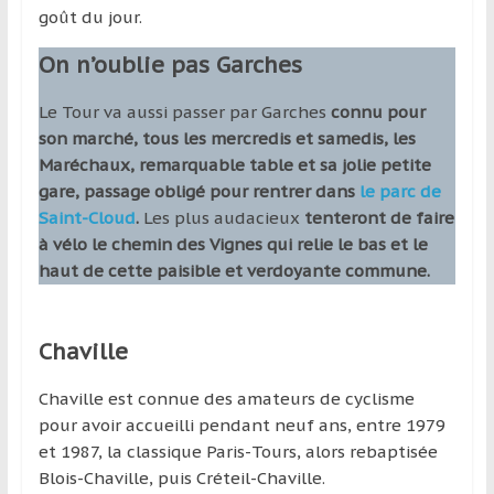
goût du jour.
On n’oublie pas Garches
Le Tour va aussi passer par Garches
connu pour
son marché, tous les mercredis et samedis, les
Maréchaux, remarquable table et sa jolie petite
gare, passage obligé pour rentrer dans
le parc de
Saint-Cloud
.
Les plus audacieux
tenteront de faire
à vélo le chemin des Vignes qui relie le bas et le
haut de cette paisible et verdoyante commune.
Chaville
Chaville est connue des amateurs de cyclisme
pour avoir accueilli pendant neuf ans, entre 1979
et 1987, la classique Paris-Tours, alors rebaptisée
Blois-Chaville, puis Créteil-Chaville.