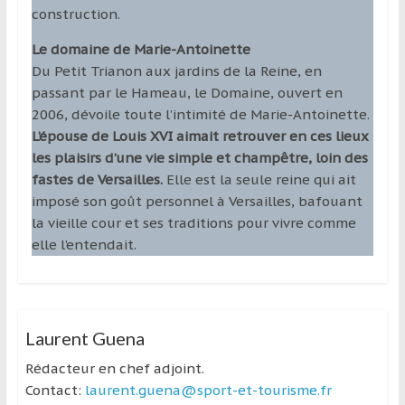
construction.
Le domaine de Marie-Antoinette
Du Petit Trianon aux jardins de la Reine, en
passant par le Hameau, le Domaine, ouvert en
2006, dévoile toute l’intimité de Marie-Antoinette.
L’épouse de Louis XVI aimait retrouver en ces lieux
les plaisirs d’une vie simple et champêtre, loin des
fastes de Versailles.
Elle est la seule reine qui ait
imposé son goût personnel à Versailles, bafouant
la vieille cour et ses traditions pour vivre comme
elle l’entendait.
Laurent Guena
Rédacteur en chef adjoint.
Contact:
laurent.guena@sport-et-tourisme.fr