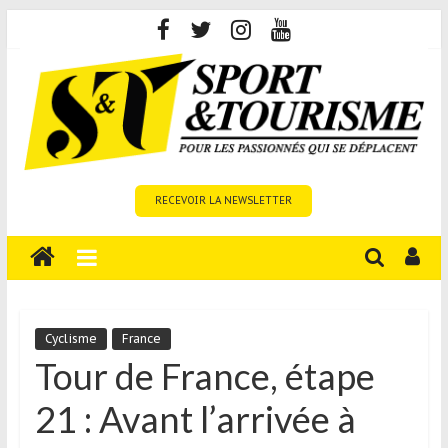
Skip
to
content
Sport
RECEVOIR LA NEWSLETTER
et
Tourisme
est
un
site
média
Cyclisme
France
sur
Tour de France, étape
le
21 : Avant l’arrivée à
tourisme
sportif