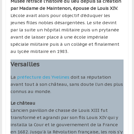
Musée retrace l’histoire du lieu depuis sa création
par Madame de Maintenon, épouse de Louis XIV.
L’école avait alors pour objectif d’éduquer les
jeunes filles nobles désargentées. Le site devint
par la suite un hôpital militaire puis un prytanée
avant de laisser place à une école impériale
spéciale militaire puis à un collège et finalement
au lycée militaire en 1983.
Versailles
La
préfecture des Yvelines
doit sa réputation
avant tout à son château, sans doute l’un des plus
connus au monde.
Le château
L’ancien pavillon de chasse de Louis XIII fut
transformé et agrandi par son fils Louis XIV qui y
installa la Cour et le gouvernement de la France
en 1682. Jusqu’à la Révolution française, les rois s’y