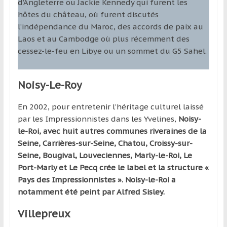
d’Angleterre ou Jackie Kennedy qui furent les
hôtes du château, où furent discutés
l’indépendance du Maroc, des accords de paix au
Laos et au Cambodge où plus récemment des
cessez-le-feu en Libye ou un sommet du G5 Sahel.
Noisy-Le-Roy
En 2002, pour entretenir l’héritage culturel laissé
par les Impressionnistes dans les Yvelines,
Noisy-
le-Roi, avec huit autres communes riveraines de la
Seine, Carrières-sur-Seine, Chatou, Croissy-sur-
Seine, Bougival, Louveciennes, Marly-le-Roi, Le
Port-Marly et Le Pecq crée le label et la structure «
Pays des Impressionnistes ». Noisy-le-Roi a
notamment été peint par Alfred Sisley.
Villepreux