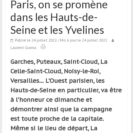
Paris, on se promène
qui
s’adresse
dans les Hauts-de-
aux
voyageurs
Seine et les Yvelines
ponctuels
ou
Publié le 24 juillet 2022
/ Mis à jour le 24 juillet 2022
réguliers,
Laurent Guena
pratiquants,
passionnés
Garches, Puteaux, Saint-Cloud, La
ou
Celle-Saint-Cloud, Noisy-le-Roi,
simples
Versailles… L’Ouest parisien, les
spectateurs
de
Hauts-de-Seine en particulier, va être
sport,
à l’honneur ce dimanche et
qui
démontrer ainsi que la campagne
se
déplacent
est toute proche de la capitale.
en
Même si le lieu de départ, La
France