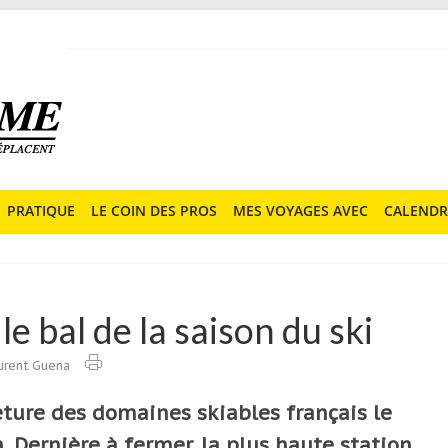
PRATIQUE
LE COIN DES PROS
MES VOYAGES AVEC
CALENDR
e bal de la saison du ski
urent Guena
meture des domaines skiables français le
 Dernière à fermer, la plus haute station