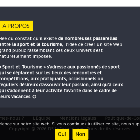
A PROPOS
Née du constat qu’il existe
de nombreuses passerelles
entre le sport et le tourisme
, l’idée de créer un site Web
grand public rassemblant ces deux univers s’est
naturellement imposée.
« Sport et Tourisme » s’adresse aux passionnés de sport
qui se déplacent sur les lieux des rencontres et
compétitions, aux pratiquants, occasionnels ou
réguliers désireux d'assouvir leur passion, ainsi qu'à ceux
qui s’adonnent à leur activité favorite dans le cadre de
leurs vacances.
mes-nous ?
L’Equipe
Mentions légales
Politique-de-Con
rience sur notre site web. Si vous continuez à utiliser ce site, nous su
Copyright © 2026 DS Informations. Tous droits réservés.
Oui
Non