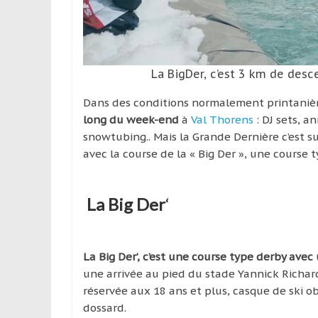
leur
passion,
tout
en
profitant
La BigDer, c’est 3 km de des
de
Dans des conditions normalement printani
la
long du week-end
à
Val Thorens
: DJ sets, a
découverte
snowtubing.. Mais la Grande Dernière c’est su
culturelle
avec la course de la « Big Der », une course 
d’un
pays
/
La Big Der
‘
d’une
région
La Big Der’, c’est une course type derby ave
une arrivée au pied du stade Yannick Richar
réservée aux 18 ans et plus, casque de ski o
dossard.