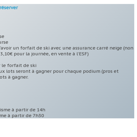
réserver
se
urse
d’avoir un forfait de ski avec une assurance carré neige (non
3,10€ pour la journée, en vente à l’ESF)
 le forfait de ski
ux lots seront à gagner pour chaque podium (pros et
ots à gagner.
risme à partir de 14h
sme à partir de 7h30