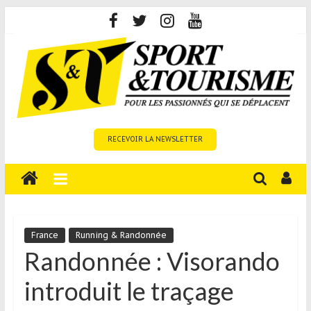
Skip
to
content
Sport
RECEVOIR LA NEWSLETTER
et
Tourisme
est
un
site
média
France
Running & Randonnée
sur
Randonnée : Visorando
le
introduit le traçage
tourisme
sportif