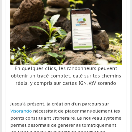
et
à
l’étranger
pour
assouvir
leur
passion,
tout
en
En quelques clics, les randonneurs peuvent
profitant
obtenir un tracé complet, calé sur les chemins
de
réels, y compris sur cartes IGN. ©Visorando
la
découverte
culturelle
Jusqu’à présent, la création d’un parcours sur
d’un
Visorando
nécessitait de placer manuellement les
pays
points constituant l’itinéraire. Le nouveau système
/
permet désormais de générer automatiquement
d’une