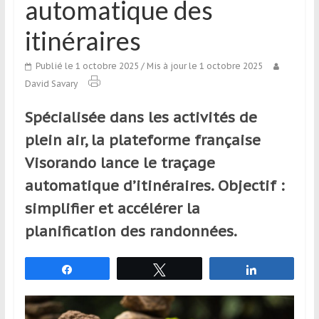
automatique des
qui
s’adresse
itinéraires
aux
voyageurs
Publié le 1 octobre 2025
/ Mis à jour le 1 octobre 2025
ponctuels
David Savary
ou
réguliers,
Spécialisée dans les activités de
pratiquants,
plein air, la plateforme française
passionnés
Visorando lance le traçage
ou
simples
automatique d’itinéraires. Objectif :
spectateurs
simplifier et accélérer la
de
planification des randonnées.
sport,
qui
se
Partagez
Tweetez
Partagez
déplacent
en
France