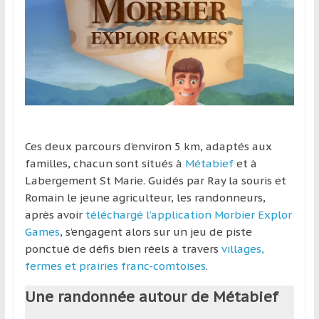
et
à
l’étranger
pour
assouvir
leur
passion,
tout
Ces deux parcours d’environ 5 km, adaptés aux
en
familles, chacun sont situés à
Métabief
et à
profitant
Labergement St Marie. Guidés par Ray la souris et
de
Romain le jeune agriculteur, les randonneurs,
la
après avoir
téléchargé l’application Morbier Explor
découverte
Games
, s’engagent alors sur un jeu de piste
culturelle
ponctué de défis bien réels à travers
villages,
d’un
fermes et prairies franc-comtoises
.
pays
/
Une randonnée autour de Métabief
d’une