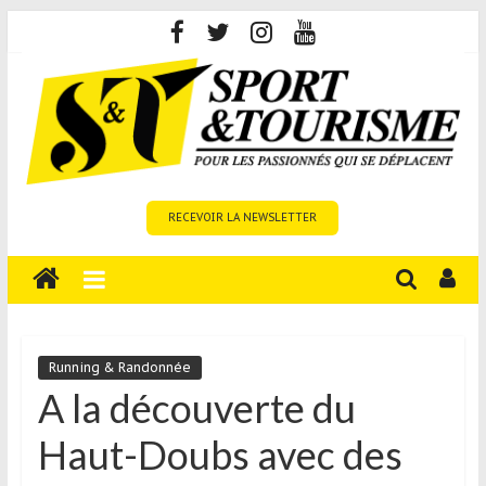
Skip
to
content
Sport
RECEVOIR LA NEWSLETTER
et
Tourisme
est
un
site
média
Running & Randonnée
sur
A la découverte du
le
Haut-Doubs avec des
tourisme
sportif