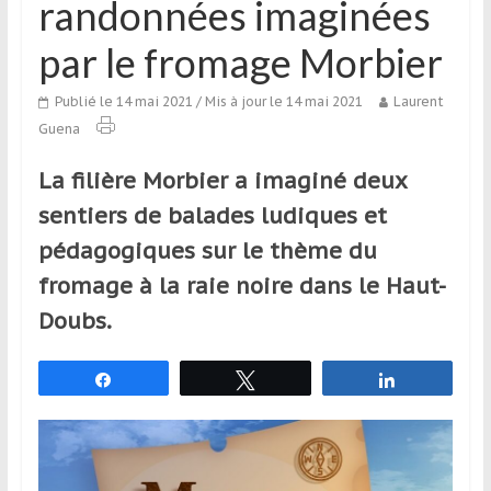
randonnées imaginées
qui
s’adresse
par le fromage Morbier
aux
voyageurs
Publié le 14 mai 2021
/ Mis à jour le 14 mai 2021
Laurent
ponctuels
Guena
ou
réguliers,
La filière Morbier a imaginé deux
pratiquants,
sentiers de balades ludiques et
passionnés
pédagogiques sur le thème du
ou
simples
fromage à la raie noire dans le Haut-
spectateurs
Doubs.
de
sport,
qui
Partagez
Tweetez
Partagez
se
déplacent
en
France