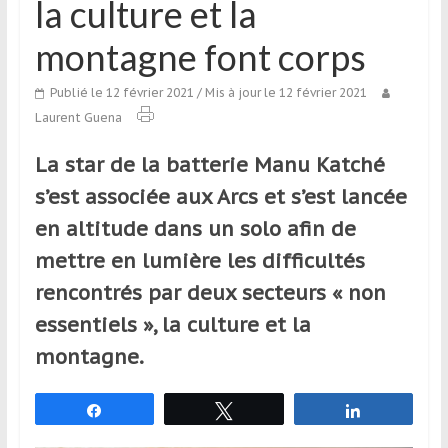
la culture et la
qui
s’adresse
montagne font corps
aux
voyageurs
Publié le 12 février 2021
/ Mis à jour le 12 février 2021
ponctuels
Laurent Guena
ou
réguliers,
La star de la batterie Manu Katché
pratiquants,
s’est associée aux Arcs et s’est lancée
passionnés
en altitude dans un solo afin de
ou
simples
mettre en lumière les difficultés
spectateurs
rencontrés par deux secteurs « non
de
essentiels », la culture et la
sport,
qui
montagne.
se
déplacent
Partagez
Tweetez
Partagez
en
France