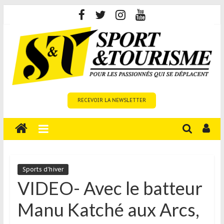
Skip
to
content
Sport
RECEVOIR LA NEWSLETTER
et
Tourisme
est
un
site
média
Sports d'hiver
sur
VIDEO- Avec le batteur
le
Manu Katché aux Arcs,
tourisme
sportif