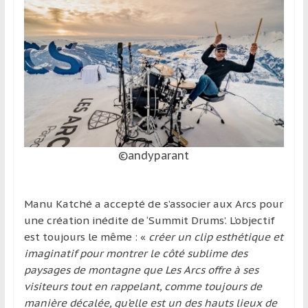
et
à
l’étranger
pour
assouvir
leur
passion,
tout
en
©andyparant
profitant
de
la
Manu Katché a accepté de s’associer aux Arcs pour
découverte
une création inédite de ‘Summit Drums’. L’objectif
culturelle
est toujours le même : «
créer un clip esthétique et
d’un
imaginatif pour montrer le côté sublime des
pays
paysages de montagne que Les Arcs offre à ses
/
visiteurs tout en rappelant, comme toujours de
d’une
manière décalée, qu’elle est un des hauts lieux de