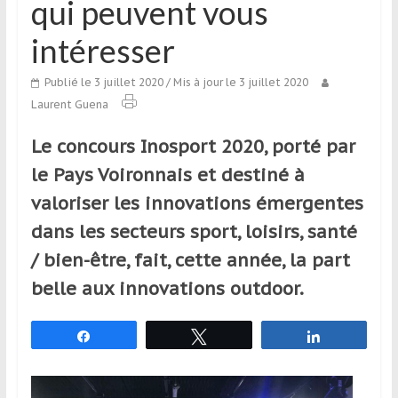
qui peuvent vous
qui
s’adresse
intéresser
aux
voyageurs
Publié le 3 juillet 2020
/ Mis à jour le 3 juillet 2020
ponctuels
Laurent Guena
ou
réguliers,
Le concours Inosport 2020, porté par
pratiquants,
le Pays Voironnais et destiné à
passionnés
valoriser les innovations émergentes
ou
simples
dans les secteurs sport, loisirs, santé
spectateurs
/ bien-être, fait, cette année, la part
de
belle aux innovations outdoor.
sport,
qui
se
Partagez
Tweetez
Partagez
déplacent
en
France