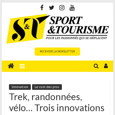
Skip
to
content
Sport
RECEVOIR LA NEWSLETTER
et
Tourisme
est
un
site
média
Innovation
Le coin des pros
sur
Trek, randonnées,
le
vélo… Trois innovations
tourisme
sportif