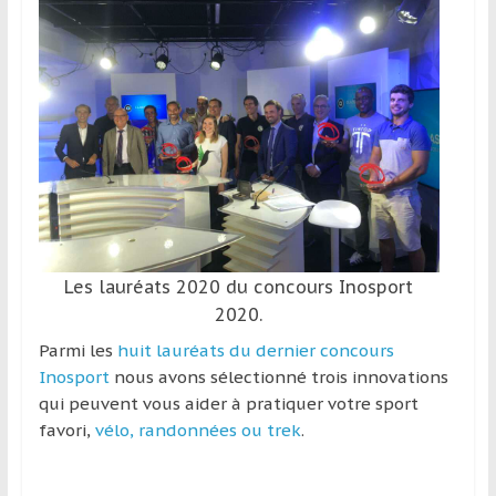
et
à
l’étranger
pour
assouvir
leur
passion,
tout
en
profitant
de
Les lauréats 2020 du concours Inosport
la
2020.
découverte
Parmi les
huit lauréats du dernier concours
culturelle
Inosport
nous avons sélectionné trois innovations
d’un
qui peuvent vous aider à pratiquer votre sport
pays
favori,
vélo, randonnées ou trek
.
/
d’une