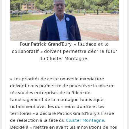
et
à
l’étranger
pour
assouvir
leur
Pour Patrick Grand’Eury, « l’audace et le
passion,
collaboratif » doivent permettre d’écrire futur
tout
du Cluster Montagne.
en
profitant
de
« Les priorités de cette nouvelle mandature
la
doivent nous permettre de poursuivre la mise en
découverte
réseau des entreprises de la filière de
culturelle
l’aménagement de la montagne touristique,
d’un
notamment avec les donneurs d’ordre et les
pays
territoires » a déclaré Patrick Grand’Eury à l’issue
/
de réélection à la tête du
Cluster Montagne
.
d’une
Décidé à « mettre en avant les innovations de nos