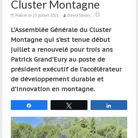
Cluster Montagne
qui
s’adresse
Publié le 23 juillet 2021
David Savary
aux
voyageurs
L’Assemblée Générale du Cluster
ponctuels
Montagne qui s’est tenue début
ou
réguliers,
juillet a renouvelé pour trois ans
pratiquants,
Patrick Grand’Eury au poste de
passionnés
président exécutif de l’accélérateur
ou
simples
de développement durable et
spectateurs
d’innovation en montagne.
de
sport,
Partagez
Tweetez
Partagez
qui
se
déplacent
en
France