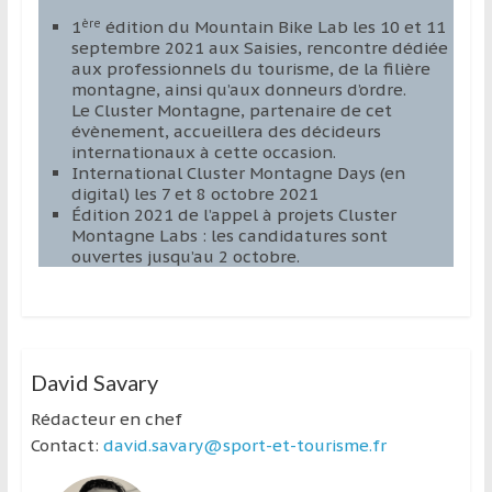
ère
1
édition du Mountain Bike Lab les 10 et 11
septembre 2021 aux Saisies, rencontre dédiée
aux professionnels du tourisme, de la filière
montagne, ainsi qu’aux donneurs d’ordre.
Le Cluster Montagne, partenaire de cet
évènement, accueillera des décideurs
internationaux à cette occasion.
International Cluster Montagne Days (en
digital) les 7 et 8 octobre 2021
Édition 2021 de l’appel à projets Cluster
Montagne Labs : les candidatures sont
ouvertes jusqu’au 2 octobre.
David Savary
Rédacteur en chef
Contact:
david.savary@sport-et-tourisme.fr