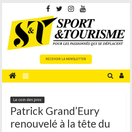
Skip
to
content
Sport
RECEVOIR LA NEWSLETTER
et
Tourisme
est
un
site
média
Le coin des pros
sur
Patrick Grand’Eury
le
renouvelé à la tête du
tourisme
sportif