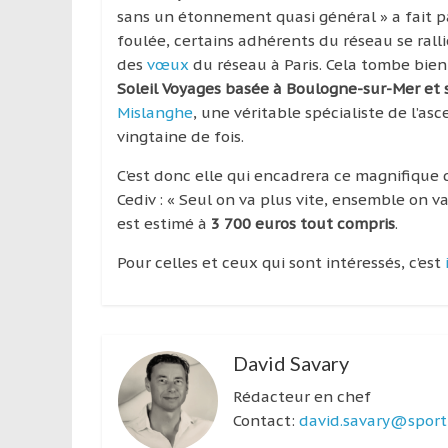
sans un étonnement quasi général » a fait pa
foulée, certains adhérents du réseau se ralli
des
vœux
du réseau à Paris. Cela tombe bien
Soleil Voyages basée à Boulogne-sur-Mer et s
Mislanghe
, une véritable spécialiste de l’as
vingtaine de fois.
C’est donc elle qui encadrera ce magnifique d
Cediv : « Seul on va plus vite, ensemble on va
est estimé à
3 700 euros tout compris
.
Pour celles et ceux qui sont intéressés, c’est
David Savary
Rédacteur en chef
Contact:
david.savary@sport-