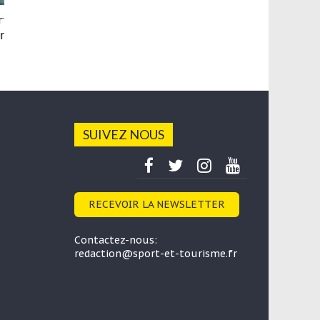
Au Puigmal (Cerdagne-Pyrénées), nous avons
testé le concept Outdoor Expériences by
Rossignol
28 septembre 2020
SUIVEZ NOUS
RECEVOIR LA NEWSLETTER
Contactez-nous:
redaction@sport-et-tourisme.fr