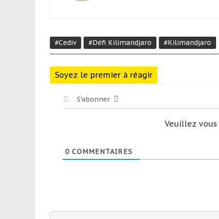
#Cediv
#Défi Kilimandjaro
#Kilimandjaro
Soyez le premier à réagir
S’abonner
Veuillez vou
0
COMMENTAIRES