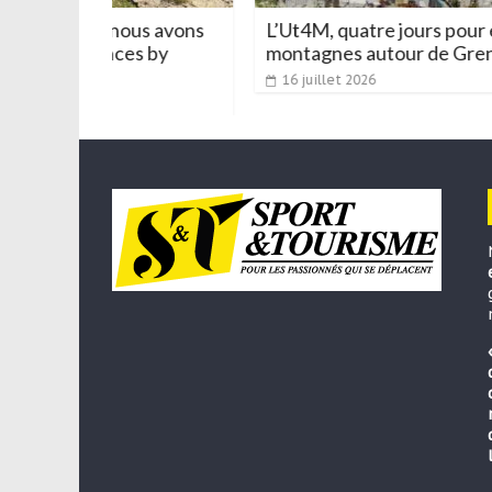
us avons
L’Ut4M, quatre jours pour explorer les
es by
montagnes autour de Grenoble
16 juillet 2026