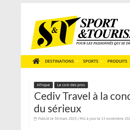
Skip
to
Sport
content
et
Tourisme
est
un
site
média
DESTINATIONS
SPORTS
PRODUITS
sur
le
tourisme
Afrique
Le coin des pros
sportif
Cediv Travel à la con
qui
s’adresse
du sérieux
aux
voyageurs
Publié le 30 mars 2023
/ Mis à jour le 15 novembre 20
ponctuels
ou