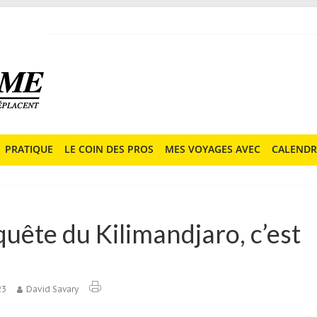
PRATIQUE
LE COIN DES PROS
MES VOYAGES AVEC
CALENDR
quête du Kilimandjaro, c’est
23
David Savary