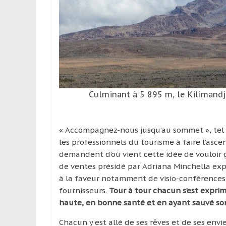
leur
passion,
tout
en
profitant
de
la
découverte
Culminant à 5 895 m, le Kilimandj
culturelle
d’un
pays
« Accompagnez-nous jusqu’au sommet », tel 
/
les professionnels du tourisme à faire l’ascen
d’une
demandent d’où vient cette idée de vouloir 
région
de ventes présidé par Adriana Minchella expl
à la faveur notamment de visio-conférences
fournisseurs.
Tour à tour chacun s’est exprimé
haute, en bonne santé et en ayant sauvé son
Chacun y est allé de ses rêves et de ses envie