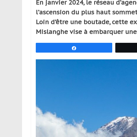
En janvier 2024, le réseau d’age
réguliers,
l’ascension du plus haut sommet 
pratiquants,
passionnés
Loin d’être une boutade, cette ex
ou
Mislanghe vise à embarquer une 
simples
spectateurs
Partagez
de
sport,
qui
se
déplacent
en
France
et
à
l’étranger
pour
assouvir