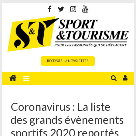
Skip
to
content
Sport
RECEVOIR LA NEWSLETTER
et
Tourisme
est
un
site
média
Coronavirus : La liste
sur
des grands évènements
le
tourisme
sportifs 2020 reportés
sportif