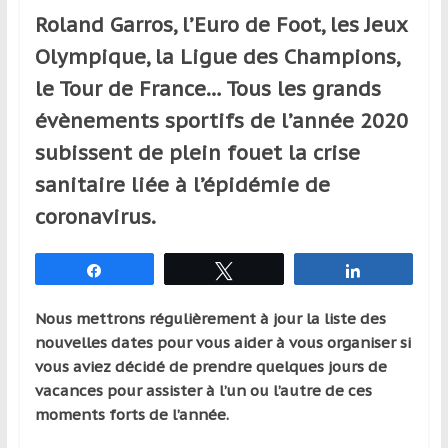
et
Roland Garros, l’Euro de Foot, les Jeux
à
Olympique, la Ligue des Champions,
l’étranger
le Tour de France… Tous les grands
pour
assouvir
évènements sportifs de l’année 2020
leur
subissent de plein fouet la crise
passion,
sanitaire liée à l’épidémie de
tout
en
coronavirus.
profitant
de
Partagez
Tweetez
Partagez
la
découverte
Nous mettrons régulièrement à jour la liste des
culturelle
nouvelles dates pour vous aider à vous organiser si
d’un
vous aviez décidé de prendre quelques jours de
pays
vacances pour assister à l’un ou l’autre de ces
/
moments forts de l’année.
d’une