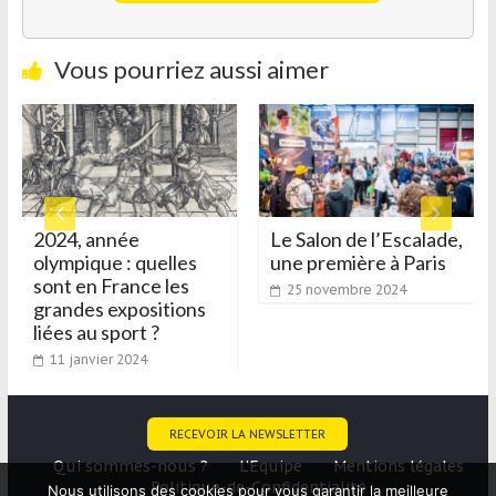
Vous pourriez aussi aimer
ée
Le Salon de l’Escalade,
Sport Santé :
: quelles
une première à Paris
pour sensibil
ance les
le primaire l
25 novembre 2024
positions
aux bienfaits
ort ?
l’activité ph
2024
17 juin 2021
RECEVOIR LA NEWSLETTER
Qui sommes-nous ?
L’Equipe
Mentions légales
Politique-de-Confidentialité
Nous utilisons des cookies pour vous garantir la meilleure