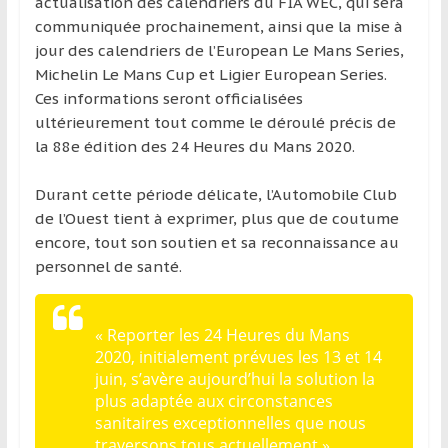
actualisation des calendriers du FIA WEC, qui sera
communiquée prochainement, ainsi que la mise à
jour des calendriers de l’European Le Mans Series,
Michelin Le Mans Cup et Ligier European Series.
Ces informations seront officialisées
ultérieurement tout comme le déroulé précis de
la 88e édition des 24 Heures du Mans 2020.
Durant cette période délicate, l’Automobile Club
de l’Ouest tient à exprimer, plus que de coutume
encore, tout son soutien et sa reconnaissance au
personnel de santé.
« Reporter les 24 Heures du Mans
2020, initialement prévues les 13 et 14
juin, s’avère aujourd’hui la solution la
plus adaptée aux circonstances
sanitaires exceptionnelles que nous
traversons tous actuellement ».