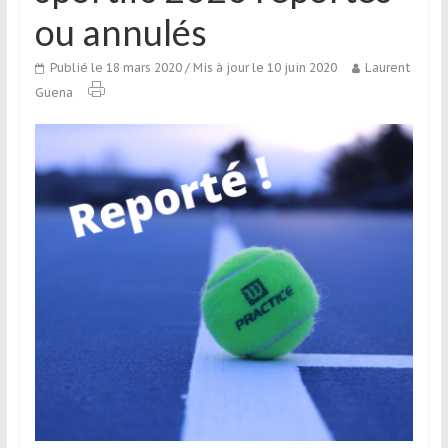
qui
ou annulés
s’adresse
aux
Publié le 18 mars 2020
/ Mis à jour le 10 juin 2020
Laurent
voyageurs
Guena
ponctuels
ou
réguliers,
pratiquants,
passionnés
ou
simples
spectateurs
de
sport,
qui
se
déplacent
en
France