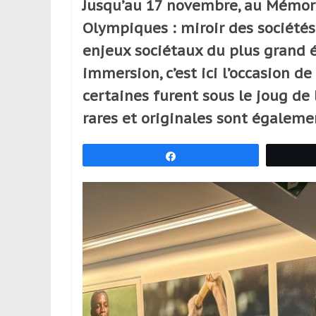
Jusqu’au 17 novembre, au Mémorial
réguliers,
Olympiques : miroir des sociétés 
pratiquants,
passionnés
enjeux sociétaux du plus grand 
ou
immersion, c’est ici l’occasion de
simples
certaines furent sous le joug de
spectateurs
de
rares et originales sont égaleme
sport,
qui
Partagez
se
déplacent
en
France
et
à
l’étranger
pour
assouvir