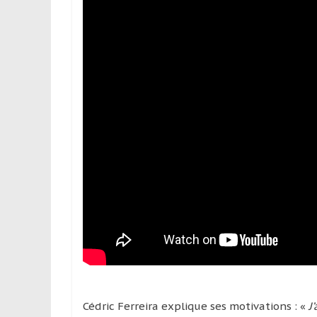
Cédric Ferreira explique ses motivations : «
J