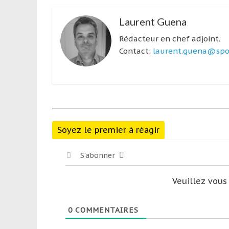
Laurent Guena
Rédacteur en chef adjoint.
Contact:
laurent.guena@spor
Soyez le premier à réagir
S’abonner
Veuillez vou
0
COMMENTAIRES