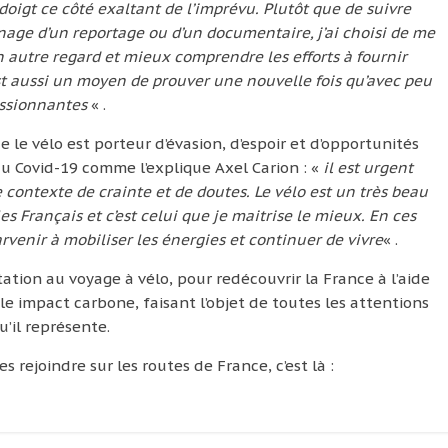
doigt ce côté exaltant de l’imprévu. Plutôt que de suivre
urnage d’un reportage ou d’un documentaire, j’ai choisi de me
n autre regard et mieux comprendre les efforts à fournir
est aussi un moyen de prouver une nouvelle fois qu’avec peu
assionnantes
« .
le vélo est porteur d’évasion, d’espoir et d’opportunités
 au Covid-19 comme l’explique Axel Carion : «
il est urgent
ce contexte de crainte et de doutes. Le vélo est un très beau
 Français et c’est celui que je maitrise le mieux. En ces
parvenir à mobiliser les énergies et continuer de vivre
« .
tation au voyage à vélo, pour redécouvrir la France à l’aide
e impact carbone, faisant l’objet de toutes les attentions
’il représente.
es rejoindre sur les routes de France, c’est là :