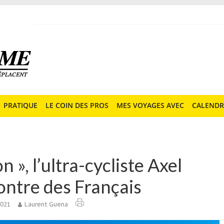
PRATIQUE
LE COIN DES PROS
MES VOYAGES AVEC
CALENDR
n », l’ultra-cycliste Axel
ontre des Français
2021
Laurent Guena