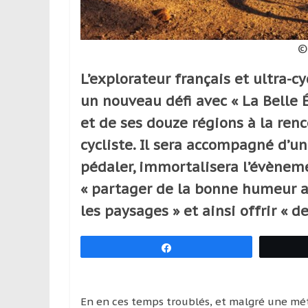
leur
passion,
tout
©
en
profitant
L’explorateur français et ultra-cy
de
un nouveau défi avec « La Belle É
la
découverte
et de ses douze régions à la re
culturelle
cycliste. Il sera accompagné d’un 
d’un
pédaler, immortalisera l’évèneme
pays
/
« partager de la bonne humeur a
d’une
les paysages » et ainsi offrir « de 
région
Partagez
En en ces temps troublés, et malgré une mét