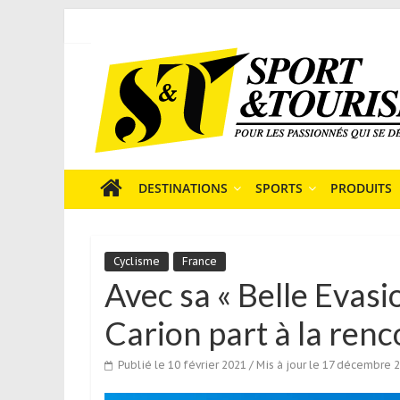
Skip
to
Sport
content
et
Tourisme
est
un
site
média
DESTINATIONS
SPORTS
PRODUITS
sur
le
tourisme
Cyclisme
France
sportif
Avec sa « Belle Evasio
qui
s’adresse
Carion part à la renc
aux
voyageurs
Publié le 10 février 2021
/ Mis à jour le 17 décembre 
ponctuels
ou