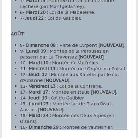
5-
Mardi 13
: Montée du Lac de la Grande
Léchère (par Montgellafrey).
6-
Mardi 20 :
Col de la Madeleine.
7-
Jeudi 22 :
Col du Galibier.
AOÛT
:
8-
Dimanche 08 :
Piste de l’Arpont
[NOUVEAU].
9-
Lundi 09 :
Montée de la Perousaz en
passant par La Traversaz
[NOUVEAU].
10-
Mardi 10 :
Montée de Valfréjus.
11-
Mercredi 11 :
Montée de l’Orgère via Polset.
12-
Jeudi 12 :
Montée aux Karellis par le col
d’Albanne
[NOUVEAU].
13-
Vendredi 13 :
Col de la Confrérie.
17-
Mardi 17 :
Montée en Italie
[NOUVEAU].
14-
Jeudi 19 :
Col du Galibier.
15-
Lundi 23 :
Montée lac de Plan d’Aval –
Aussois
[NOUVEAU].
18-
Mardi 24 :
Montée des Deux Alpes (en
Oisans).
16-
Dimanche 29 :
Montée de Valmeinier.