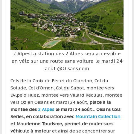
et
à
l’étranger
pour
assouvir
leur
passion,
2 AlpesLa station des 2 Alpes sera accessible
tout
en vélo sur une route sans voiture le mardi 24
en
août @Oisans.com
profitant
de
Cols de la Croix de Fer et du Glandon, Col du
la
Solude, Col d’Ornon, Col du Sabot, montée vers
découverte
l’Alpe d’Huez, montée vers Villard Reculas, montée
culturelle
vers Oz en Oisans et mardi 24 août,
place à la
d’un
montée des
2 Alpes
le mardi 24 août
…
Oisans Cols
pays
Series, en collaboration avec
Mountain Collection
/
et Maurienne Tourisme, permet de rouler sans
d’une
véhicule à moteur
et ainsi de se concentrer sur