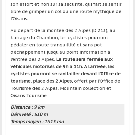
région
son effort et non sur sa sécurité, qui fait se sentir
libre de grimper un col ou une route mythique de
l’Oisans.
Au départ de la montée des 2 Alpes (D 213), au
barrage du Chambon, les cyclistes pourront
pédaler en toute tranquillité et sans pot
d’échappement jusqu’au point information à
l’entrée des 2 Alpes.
La route sera fermée aux
véhicules motorisés de 9h à 11h. A l’arrivée, les
cyclistes pourront se ravitailler devant l’0ffice de
tourisme, place des 2 Alpes,
offert par l’Office de
Tourisme des 2 Alpes, Mountain collection et
Oisans Tourisme.
Distance : 9 km
Dénivelé : 610 m
Temps moyen : 1h15 mn