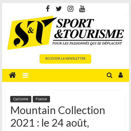
Skip
to
content
Sport
RECEVOIR LA NEWSLETTER
et
Tourisme
est
un
site
média
Cyclisme
France
sur
Mountain Collection
le
2021 : le 24 août,
tourisme
sportif