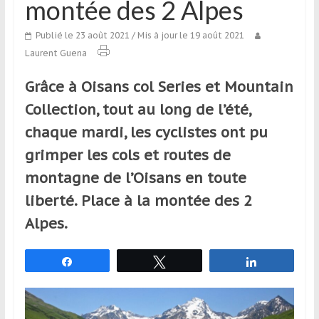
montée des 2 Alpes
qui
s’adresse
Publié le 23 août 2021
/ Mis à jour le 19 août 2021
aux
Laurent Guena
voyageurs
ponctuels
Grâce à Oisans col Series et Mountain
ou
Collection, tout au long de l’été,
réguliers,
pratiquants,
chaque mardi, les cyclistes ont pu
passionnés
grimper les cols et routes de
ou
montagne de l’Oisans en toute
simples
spectateurs
liberté. Place à la montée des 2
de
Alpes.
sport,
qui
Partagez
Tweetez
Partagez
se
déplacent
en
France