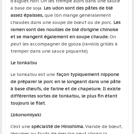
d’algues nori. On les trempe alors dans une sauce
à base de soja.
Les udon sont des pâtes de blé
assez épaisses,
que l’on mange généralement
chaudes dans une soupe de bœuf ou de porc.
Les
ramen sont des nouilles de blé d’origine chinoise
et se mangent également en soupe chaude.
On
peut les accompagner de gyoza (raviolis grillés à
tremper dans une sauce piquante).
Le tonkatsu
Le tonkatsu est une
façon typiquement nippone
de préparer le porc en le longeant dans une pâte
à base d’œufs, de farine et de chapelure. Il existe
différentes sortes de tonkatsu, le plus fin étant
toujours le filet
.
L’okonomiyaki
C’est une
spécialité de Hiroshima.
Viande de bœuf,
légumes ou fruits de mer (on peut choisir la