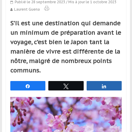
Publié le 28 septembre 2023
/ Mis à jour le 1 octobre 2023
qui
Laurent Guena
s’adresse
aux
S’il est une destination qui demande
voyageurs
ponctuels
un minimum de préparation avant le
ou
voyage, c’est bien le Japon tant la
réguliers,
manière de vivre est différente de la
pratiquants,
passionnés
nôtre, malgré de nombreux points
ou
communs.
simples
spectateurs
Partagez
Tweetez
Partagez
de
sport,
qui
se
déplacent
en
France