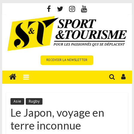
Skip
to
content
Sport
RECEVOIR LA NEWSLETTER
et
Tourisme
est
un
site
média
Asie
Rugby
sur
Le Japon, voyage en
le
terre inconnue
tourisme
sportif