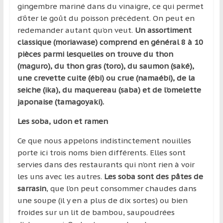
gingembre mariné dans du vinaigre, ce qui permet
d’ôter le goût du poisson précédent. On peut en
redemander autant qu’on veut.
Un assortiment
classique (moriawase) comprend en général 8 à 10
pièces parmi lesquelles on trouve du thon
(maguro), du thon gras (toro), du saumon (saké),
une crevette cuite (ébi) ou crue (namaébi), de la
seiche (ika), du maquereau (saba) et de l’omelette
japonaise (tamagoyaki).
Les soba, udon et ramen
Ce que nous appelons indistinctement nouilles
porte ici trois noms bien différents. Elles sont
servies dans des restaurants qui n’ont rien à voir
les uns avec les autres.
Les soba sont des pâtes de
sarrasin
, que l’on peut consommer chaudes dans
une soupe (il y en a plus de dix sortes) ou bien
froides sur un lit de bambou, saupoudrées