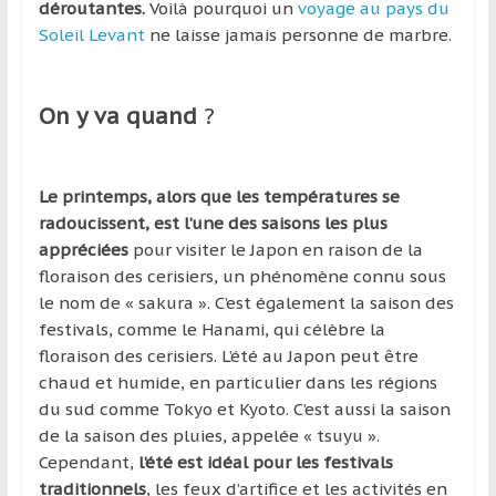
région
déroutantes.
Voilà pourquoi un
voyage au pays du
Soleil Levant
ne laisse jamais personne de marbre.
On y va quand
?
Le printemps, alors que les températures se
radoucissent, est l’une des saisons les plus
appréciées
pour visiter le Japon en raison de la
floraison des cerisiers, un phénomène connu sous
le nom de « sakura ». C’est également la saison des
festivals, comme le Hanami, qui célèbre la
floraison des cerisiers. L’été au Japon peut être
chaud et humide, en particulier dans les régions
du sud comme Tokyo et Kyoto. C’est aussi la saison
de la saison des pluies, appelée « tsuyu ».
Cependant,
l’été est idéal pour les festivals
traditionnels
, les feux d’artifice et les activités en