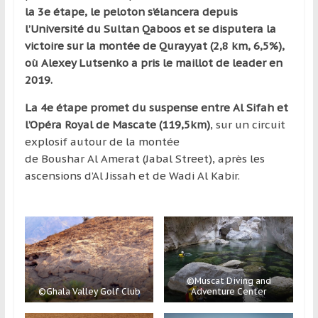
la 3e étape, le peloton s’élancera depuis
l’Université du Sultan Qaboos et se disputera la
victoire sur la montée de Qurayyat (2,8 km, 6,5%),
où Alexey Lutsenko a pris le maillot de leader en
2019.
La 4e étape promet du suspense entre Al Sifah et
l’Opéra Royal de Mascate (119,5km)
, sur un circuit
explosif autour de la montée
de Boushar Al Amerat (Jabal Street), après les
ascensions d’Al Jissah et de Wadi Al Kabir.
©Muscat Diving and
©Ghala Valley Golf Club
Adventure Center