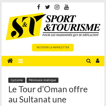
Skip
to
content
Sport
RECEVOIR LA NEWSLETTER
et
Tourisme
est
un
site
média
Cyclisme
Péninsule Arabique
sur
Le Tour d’Oman offre
le
au Sultanat une
tourisme
sportif