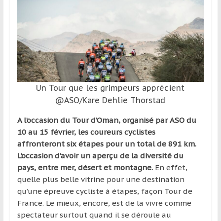
et
à
l’étranger
pour
assouvir
leur
passion,
Un Tour que les grimpeurs apprécient
tout
@ASO/Kare Dehlie Thorstad
en
profitant
A l’occasion du Tour d’Oman, organisé par ASO du
de
10 au 15 février, les coureurs cyclistes
la
affronteront six étapes pour un total de 891 km.
découverte
L’occasion d’avoir un aperçu de la diversité du
culturelle
pays, entre mer, désert et montagne.
En effet,
d’un
quelle plus belle vitrine pour une destination
pays
qu’une épreuve cycliste à étapes, façon Tour de
/
France. Le mieux, encore, est de la vivre comme
d’une
spectateur surtout quand il se déroule au