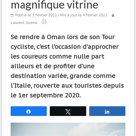
magnifique vitrine
qui
s’adresse
Publié le 3 février 2022
/ Mis à jour le 4 février 2022
aux
Laurent Guena
voyageurs
ponctuels
Se rendre à Oman lors de son Tour
ou
cycliste, c’est l’occasion d’approcher
réguliers,
pratiquants,
les coureurs comme nulle part
passionnés
ailleurs et de profiter d’une
ou
destination variée, grande comme
simples
spectateurs
l’Italie, rouverte aux touristes depuis
de
le 1er septembre 2020.
sport,
qui
Partagez
Tweetez
Partagez
se
déplacent
en
France