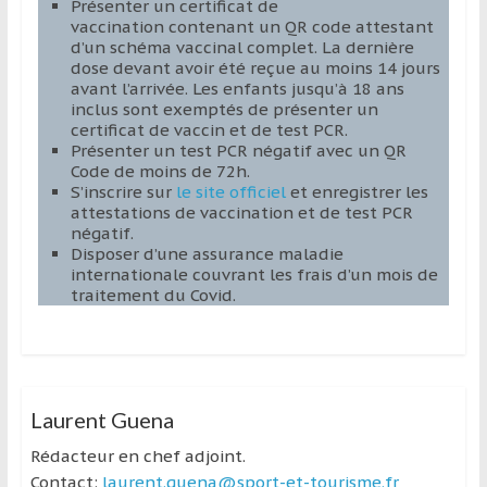
Présenter un certificat de
vaccination contenant un QR code attestant
d’un schéma vaccinal complet. La dernière
dose devant avoir été reçue au moins 14 jours
avant l’arrivée. Les enfants jusqu’à 18 ans
inclus sont exemptés de présenter un
certificat de vaccin et de test PCR.
Présenter un test PCR négatif avec un QR
Code de moins de 72h.
S’inscrire sur
le site officiel
et enregistrer les
attestations de vaccination et de test PCR
négatif.
Disposer d’une assurance maladie
internationale couvrant les frais d’un mois de
traitement du Covid.
Laurent Guena
Rédacteur en chef adjoint.
Contact:
laurent.guena@sport-et-tourisme.fr