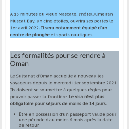
A 15 minutes du vieux Mascate, l’hôtel Jumeirah
Muscat Bay, un cinq étoiles, ouvrira ses portes le
1er avril 2022
. Il sera notamment équipé d’un
centre de plongée
et sports nautiques.
Les formalités pour se rendre à
Oman
Le Sultanat d’Oman accueille à nouveau les
voyageurs depuis le mercredi 1er septembre 2021.
Ils doivent se soumettre à quelques règles pour
pouvoir passer la frontière.
Le visa n’est plus
obligatoire pour séjours de moins de 14 jours.
Être en possession d’un passeport valide pour
une période d’au moins 6 mois après la date
de retour.