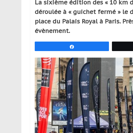
La sixième édition des « 10 km d
réguliers,
déroulée à « guichet fermé » le
pratiquants,
passionnés
place du Palais Royal à Paris. Pr
ou
évènement.
simples
spectateurs
Partagez
de
sport,
qui
se
déplacent
en
France
et
à
l’étranger
pour
assouvir