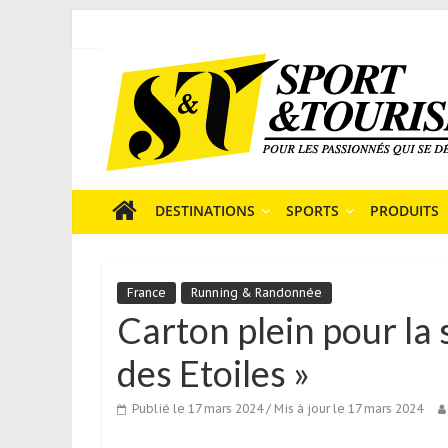
Skip
to
Sport
content
et
Tourisme
est
un
site
média
DESTINATIONS
SPORTS
PRODUITS
sur
le
tourisme
France
Running & Randonnée
sportif
Carton plein pour la 
qui
s’adresse
des Etoiles »
aux
voyageurs
Publié le 17 mars 2024
/ Mis à jour le 17 mars 2024
ponctuels
ou