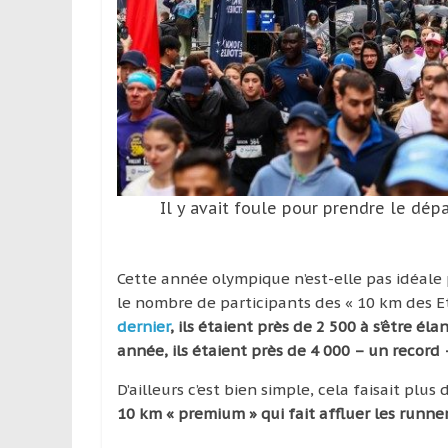
leur
passion,
tout
en
profitant
de
la
découverte
culturelle
Il y avait foule pour prendre le dé
d’un
pays
/
Cette année olympique n’est-elle pas idéale p
d’une
le nombre de participants des « 10 km des Et
région
dernier
, ils étaient près de 2 500 à s’être é
année, ils étaient près de 4 000 – un record 
D’ailleurs c’est bien simple, cela faisait plu
10 km « premium » qui fait affluer les runner