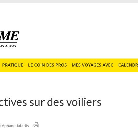
PRATIQUE
LE COIN DES PROS
MES VOYAGES AVEC
CALENDR
tives sur des voiliers
téphane Jaladis