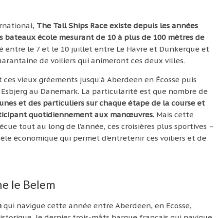
ernational,
The Tall Ships Race existe depuis les années
des bateaux école mesurant de 10 à plus de 100 mètres de
entre le 7 et le 10 juillet entre Le Havre et Dunkerque et
rantaine de voiliers qui animeront ces deux villes.
t ces vieux gréements jusqu’à Aberdeen en Écosse puis
 Esbjerg au Danemark. La particularité est que nombre de
nes et des particuliers sur chaque étape de la course et
rticipant quotidiennement aux manœuvres.
Mais cette
cue tout au long de l’année, ces croisières plus sportives –
dèle économique qui permet d’entretenir ces voiliers et de
e le Belem
m
qui navigue cette année entre Aberdeen, en Ecosse,
torique, le dernier trois-mâts barque français qui navigue