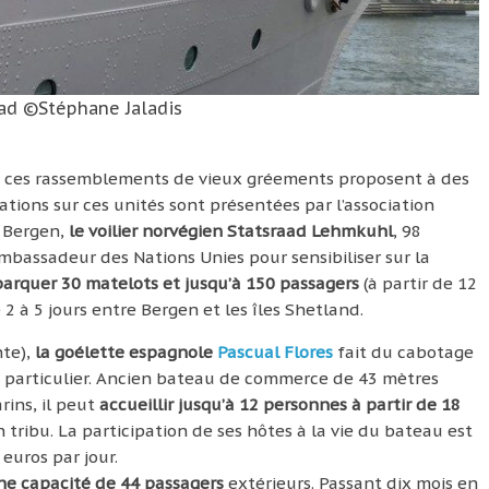
ad ©Stéphane Jaladis
 ces rassemblements de vieux gréements proposent à des
tions sur ces unités sont présentées par l’association
à Bergen,
le voilier norvégien Statsraad Lehmkuhl
, 98
ambassadeur des Nations Unies pour sensibiliser sur la
rquer 30 matelots et jusqu’à 150 passagers
(à partir de 12
2 à 5 jours entre Bergen et les îles Shetland.
te),
la goélette espagnole
Pascual Flores
fait du cabotage
 particulier. Ancien bateau de commerce de 43 mètres
ins, il peut
accueillir jusqu’à 12 personnes à partir de 18
 tribu. La participation de ses hôtes à la vie du bateau est
 euros par jour.
e capacité de 44 passagers
extérieurs. Passant dix mois en