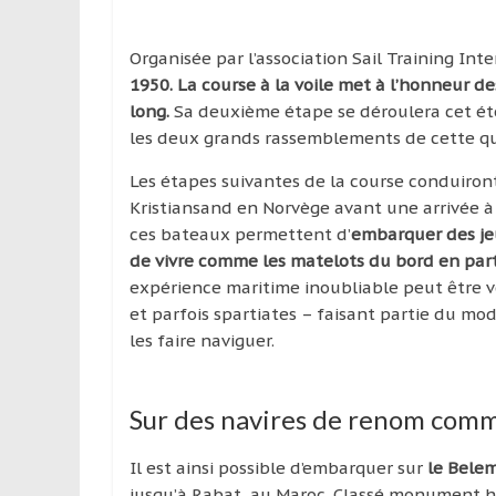
Organisée par l’association Sail Training Int
1950. La course à la voile met à l’honneur 
long.
Sa deuxième étape se déroulera cet été 
les deux grands rassemblements de cette qua
Les étapes suivantes de la course conduiron
Kristiansand en Norvège avant une arrivée à
ces bateaux permettent d’
embarquer des jeu
de vivre comme les matelots du bord en pa
expérience maritime inoubliable peut être vé
et parfois spartiates – faisant partie du mo
les faire naviguer.
Sur des navires de renom comm
Il est ainsi possible d’embarquer sur
le Bele
jusqu’à Rabat, au Maroc. Classé monument his