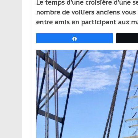
Le temps d’une croisière d’une s
réguliers,
nombre de voiliers anciens vous 
pratiquants,
passionnés
entre amis en participant aux m
ou
simples
Partagez
spectateurs
de
sport,
qui
se
déplacent
en
France
et
à
l’étranger
pour
assouvir