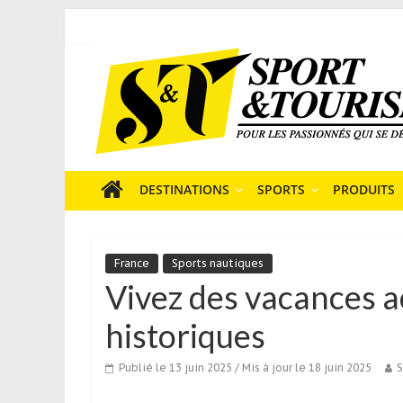
Skip
to
Sport
content
et
Tourisme
est
un
site
média
DESTINATIONS
SPORTS
PRODUITS
sur
le
tourisme
France
Sports nautiques
sportif
Vivez des vacances ac
qui
s’adresse
historiques
aux
voyageurs
Publié le 13 juin 2025
/ Mis à jour le 18 juin 2025
S
ponctuels
ou