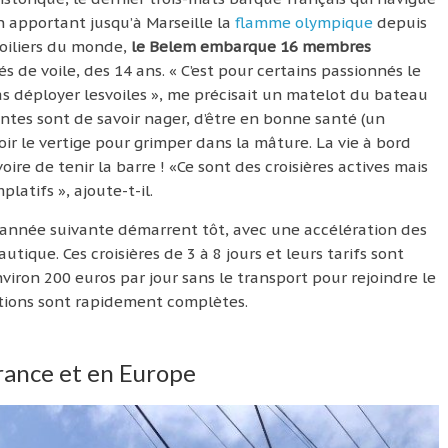
n apportant jusqu’à Marseille la
flamme olympique
depuis
oiliers du monde,
le Belem embarque 16 membres
és de voile, des 14 ans. « C’est pour certains passionnés le
as déployer lesvoiles », me précisait un matelot du bateau
intes sont de savoir nager, d’être en bonne santé (un
voir le vertige pour grimper dans la mâture. La vie à bord
voire de tenir la barre ! «Ce sont des croisières actives mais
atifs », ajoute-t-il.
’année suivante démarrent tôt, avec une accélération des
tique. Ces croisières de 3 à 8 jours et leurs tarifs sont
viron 200 euros par jour sans le transport pour rejoindre le
tions sont rapidement complètes.
rance et en Europe