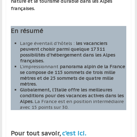
nature et le tourisme durable dans les Alpes
françaises.
En résumé
Large éventail d’hôtels :
les vacanciers
peuvent choisir parmi quelque 17 311
possibilités d’hébergement dans les Alpes
françaises.
L’impressionnant
panorama alpin de la France
se compose de 115 sommets de trois mille
mètres et de 25 sommets de quatre mille
mètres.
Globalement, l’Italie offre les meilleures
conditions pour des vacances actives dans les
Alpes.
La France est en position intermédiaire
avec 15 points sur 30.
Pour tout savoir,
c’est ici.