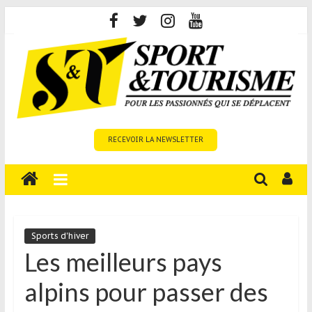
Skip
to
content
Sport
RECEVOIR LA NEWSLETTER
et
Tourisme
est
un
site
média
Sports d'hiver
sur
Les meilleurs pays
le
alpins pour passer des
tourisme
sportif