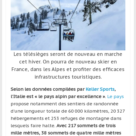
et
à
l’étranger
pour
assouvir
leur
passion,
Les télésièges seront de nouveau en marche
tout
cet hiver. On pourra de nouveau skier en
en
France, dans les Alpes et profiter des efficaces
profitant
infrastructures touristiques.
de
la
Selon les données compilées par
Keller Sports
,
découverte
l’Italie est « le pays alpin par excellence »
.
Le pays
culturelle
propose notamment des sentiers de randonnée
d’un
d’une longueur totale de 60 000 kilomètres, 20 327
pays
hébergements et 253 refuges de montagne dans
/
lesquels faire halte.
Avec 217 sommets de trois
d’une
mille mètres, 38 sommets de quatre mille mètres