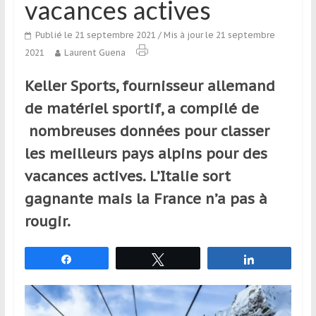
vacances actives
qui
s’adresse
Publié le 21 septembre 2021
/ Mis à jour le 21 septembre
aux
2021
Laurent Guena
voyageurs
ponctuels
Keller Sports, fournisseur allemand
ou
de matériel sportif, a compilé de
réguliers,
pratiquants,
nombreuses données pour classer
passionnés
les meilleurs pays alpins pour des
ou
vacances actives. L’Italie sort
simples
spectateurs
gagnante mais la France n’a pas à
de
rougir.
sport,
qui
Partagez
Tweetez
Partagez
se
déplacent
en
France