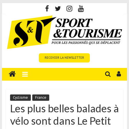
Skip
to
content
Sport
RECEVOIR LA NEWSLETTER
et
Tourisme
est
un
site
média
Cyclisme
France
sur
Les plus belles balades à
le
vélo sont dans Le Petit
tourisme
sportif