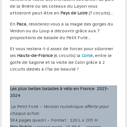
de la Brière ou les coteaux du Layon vous
attireront peut-être en
Pays de Loire
(7 circuits)…
En
Paca
, résisterez-vous à la magie des gorges du
Verdon ou du Loup à découvrir grâce aux 7
propositions de balade du Petit Futé…
Et vous restera-t-il assez de forces pour sillonner
les
Hauts-de-France
(6 circuits) la
Corse
, entre le
golfe de Sagone et la visite de Calvi grâce à 2
circuits dédiés à l’île de beauté ?
Les plus belles balades à vélo en France 2023-
2024
Le Petit Futé –
Version numérique offerte pour
chaque achat.
384 pages quadri – Format : 120 L x 205 H
Prix Public :
version print : 15,95 € – version