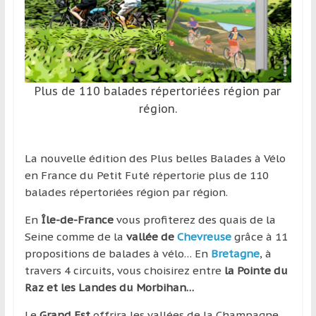
et
à
l’étranger
pour
assouvir
Plus de 110 balades répertoriées région par
leur
région.
passion,
tout
en
La nouvelle édition des Plus belles Balades à Vélo
profitant
en France du Petit Futé répertorie plus de 110
de
balades répertoriées région par région.
la
découverte
En
Île-de-France
vous profiterez des quais de la
culturelle
Seine comme de la
vallée de
Chevreuse
grâce à 11
d’un
propositions de balades à vélo… En
Bretagne
, à
pays
travers 4 circuits, vous choisirez entre
la Pointe du
/
Raz et les Landes du Morbihan…
d’une
Le
Grand Est
offrira les vallées de la Champagne