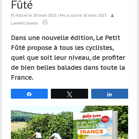
Fûté
qui
s’adresse
Publié le 28 mars 2023
/ Mis à jour le 28 mars 2023
aux
Laurent Guena
voyageurs
ponctuels
Dans une nouvelle édition, Le Petit
ou
Fûté propose à tous les cyclistes,
réguliers,
pratiquants,
quel que soit leur niveau, de profiter
passionnés
de bien belles balades dans toute la
ou
France.
simples
spectateurs
de
Partagez
Tweetez
Partagez
sport,
qui
se
déplacent
en
France