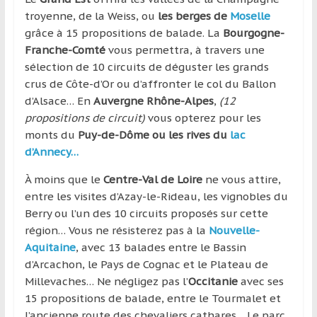
région
troyenne, de la Weiss, ou
les berges de
Moselle
grâce à 15 propositions de balade. La
Bourgogne-
Franche-Comté
vous permettra, à travers une
sélection de 10 circuits de déguster les grands
crus de Côte-d’Or ou d’affronter le col du Ballon
d’Alsace… En
Auvergne Rhône-Alpes
,
(12
propositions de circuit)
vous opterez pour les
monts du
Puy-de-Dôme ou les rives du
lac
d’Annecy…
À moins que le
Centre-Val de Loire
ne vous attire,
entre les visites d’Azay-le-Rideau, les vignobles du
Berry ou l’un des 10 circuits proposés sur cette
région… Vous ne résisterez pas à la
Nouvelle-
Aquitaine
, avec 13 balades entre le Bassin
d’Arcachon, le Pays de Cognac et le Plateau de
Millevaches… Ne négligez pas l’
Occitanie
avec ses
15 propositions de balade, entre le Tourmalet et
l’ancienne route des chevaliers cathares… Le parc